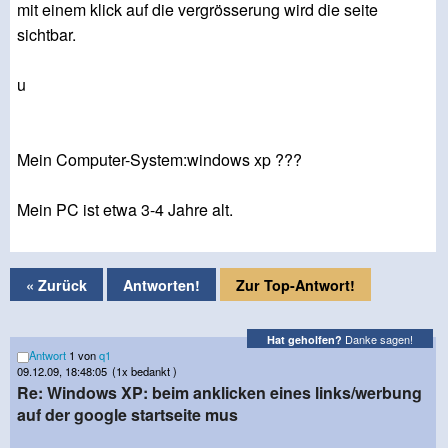
mit einem klick auf die vergrösserung wird die seite
sichtbar.
u
Mein Computer-System:windows xp ???
Mein PC ist etwa 3-4 Jahre alt.
« Zurück
Antworten!
Zur Top-Antwort!
Danke sagen!
Hat geholfen?
Antwort
1 von
q1
09.12.09, 18:48:05
(1x bedankt )
Re: Windows XP: beim anklicken eines links/werbung
auf der google startseite mus