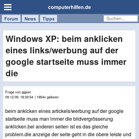
computerhilfen.de
Forum
Handy
Windows
Mac
News
Tipps
/
Tablet
Windows XP: beim anklicken
eines links/werbung auf der
google startseite muss immer
die
Frage von gigser
09.12.09, 18:33:54
| 1954x gelesen
beim anklcken eines artickels/werbung auf der google
startseite muss man immer die bildvergrösserung
anklicken.bei anderen seiten ist es das gleiche
problem.die anzeige der seite geht in die obere leiste und