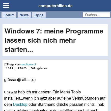
computerhilfen.de
Forum
Handy
Windows
Mac
News
Tipps
/
Tablet
Windows 7: meine Programme
lassen sich nich mehr
starten...
Frage von
sanchoovsct
14.05.11, 19:28:03
| 1662x gelesen
grüsse @ all.... ;o)
unzwar hab ich mir gestern File Menü Tools
installiert...wenn ich jetzt aber auf eine Verknüpfungen auf
dem
Desktop
oder Startmenü drücke passiert nichts...hab
das inzwichen auch wieder deinstalliert aber hat auch