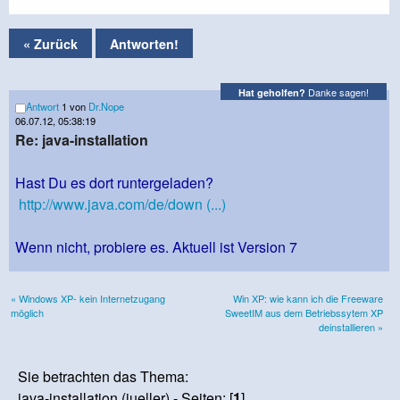
« Zurück
Antworten!
Danke sagen!
Hat geholfen?
Antwort
1 von
Dr.Nope
06.07.12, 05:38:19
Re: java-installation
Hast Du es dort runtergeladen?
http://www.java.com/de/down (...)
Wenn nicht, probiere es. Aktuell ist Version 7
« Windows XP- kein Internetzugang
Win XP: wie kann ich die Freeware
möglich
SweetIM aus dem Betriebssytem XP
deinstallieren »
Sie betrachten das Thema:
java-installation (jueller) - Seiten: [
1
]