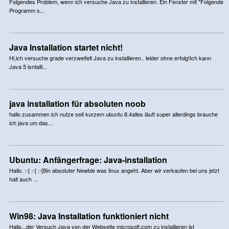
Folgendes Problem, wenn ich versuche Java zu installieren. Ein Fenster mit "Folgende
Programm s...
Java Installation startet nicht!
Hi,ich versuche grade verzweifelt Java zu installieren.. leider ohne erfolg!Ich kann
Java 5 isntalli...
java installation für absoluten noob
hallo zusammen ich nutze seit kurzem ubuntu 8.4alles läuft super allerdings brauche
ich java um das...
Ubuntu: Anfängerfrage: Java-installation
Hallo. :-[ :-[ :-[Bin absoluter Newbie was linux angeht. Aber wir verkaufen bei uns jetzt
halt auch ...
Win98: Java Installation funktioniert nicht
Hallo...der Versuch Java von der Webseite microsoft.com zu installieren ist