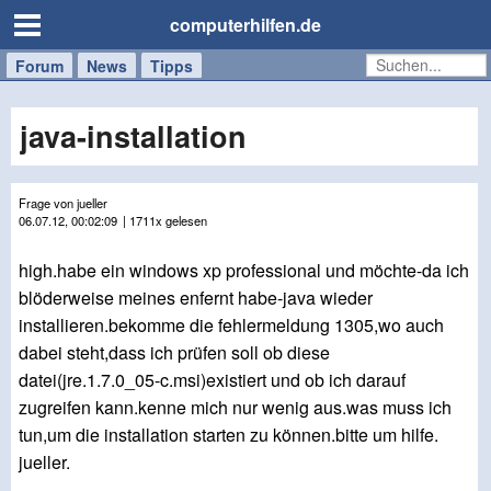
computerhilfen.de
Forum
Handy
Windows
Mac
News
Tipps
/
Tablet
java-installation
Frage von jueller
06.07.12, 00:02:09
| 1711x gelesen
high.habe ein windows xp professional und möchte-da ich
blöderweise meines enfernt habe-java wieder
installieren.bekomme die fehlermeldung 1305,wo auch
dabei steht,dass ich prüfen soll ob diese
datei(jre.1.7.0_05-c.msi)existiert und ob ich darauf
zugreifen kann.kenne mich nur wenig aus.was muss ich
tun,um die installation starten zu können.bitte um hilfe.
jueller.