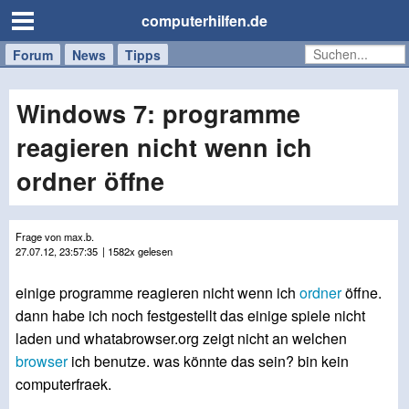
computerhilfen.de
Forum
Handy
Windows
Mac
News
Tipps
/
Tablet
Windows 7: programme
reagieren nicht wenn ich
ordner öffne
Frage von max.b.
27.07.12, 23:57:35
| 1582x gelesen
einige programme reagieren nicht wenn ich
ordner
öffne.
dann habe ich noch festgestellt das einige spiele nicht
laden und whatabrowser.org zeigt nicht an welchen
browser
ich benutze. was könnte das sein? bin kein
computerfraek.