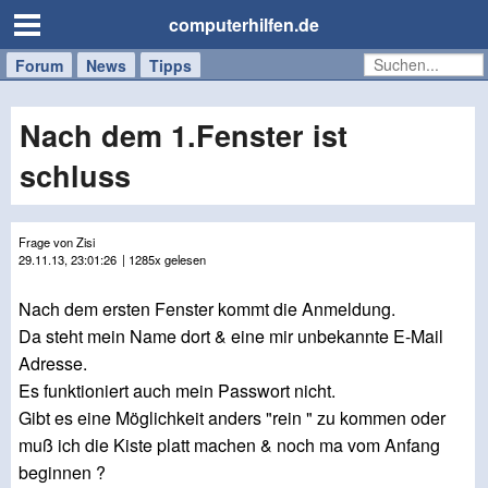
computerhilfen.de
Forum
Handy
Windows
Mac
News
Tipps
/
Tablet
Nach dem 1.Fenster ist
schluss
Frage von Zisi
29.11.13, 23:01:26
| 1285x gelesen
Nach dem ersten Fenster kommt die Anmeldung.
Da steht mein Name dort & eine mir unbekannte E-Mail
Adresse.
Es funktioniert auch mein Passwort nicht.
Gibt es eine Möglichkeit anders "rein " zu kommen oder
muß ich die Kiste platt machen & noch ma vom Anfang
beginnen ?