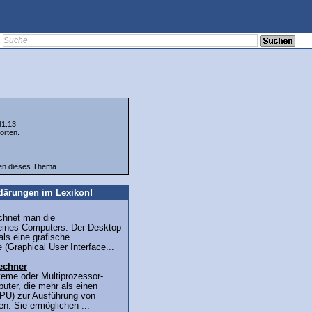
41:13
orten.
ten dieses Thema.
lärungen im Lexikon!
chnet man die
 eines Computers. Der Desktop
als eine grafische
 (Graphical User Interface...
echner
teme oder Multiprozessor-
uter, die mehr als einen
PU) zur Ausführung von
n. Sie ermöglichen ...