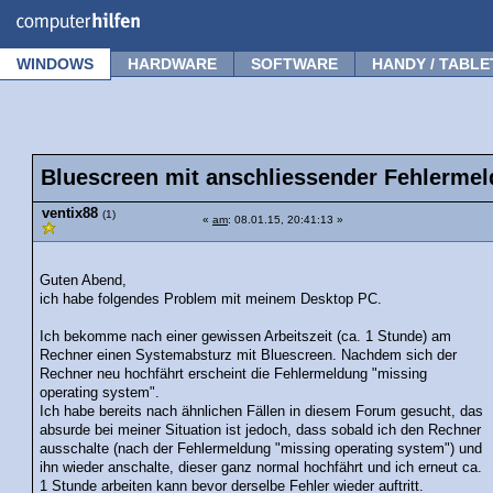
Forum
Tipps
News
Frage stellen
WINDOWS
HARDWARE
SOFTWARE
HANDY / TABLE
Bluescreen mit anschliessender Fehlermel
ventix88
(1)
«
am
: 08.01.15, 20:41:13 »
Guten Abend,
ich habe folgendes Problem mit meinem Desktop PC.
Ich bekomme nach einer gewissen Arbeitszeit (ca. 1 Stunde) am
Rechner einen Systemabsturz mit Bluescreen. Nachdem sich der
Rechner neu hochfährt erscheint die Fehlermeldung "missing
operating system".
Ich habe bereits nach ähnlichen Fällen in diesem Forum gesucht, das
absurde bei meiner Situation ist jedoch, dass sobald ich den Rechner
ausschalte (nach der Fehlermeldung "missing operating system") und
ihn wieder anschalte, dieser ganz normal hochfährt und ich erneut ca.
1 Stunde arbeiten kann bevor derselbe Fehler wieder auftritt.