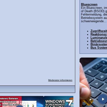
Bluescreen
Ein Bluescreen, i
of Death (BSOD) g
Fehlermeldung, die
Betriebssystem au
schwerwiegende...
Zugriffszei
Reaktionsz
Luminanz
Betriebssy
Binärsyst
Bus Syste
Moderator informieren