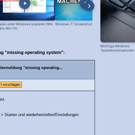
eien unter Windows kopieren (Win
Windows 7: Screenshot machen
Programme l
bis Win 11!)
Wichtige Windows
Tastenkombinationen
g "missing operating system":
schnelleren Arbeiten
lermeldung "missing operating...
öst.
> Starten und wiederherstellen/Einstellungen