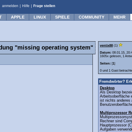
anmelden
|
Hilfe
|
Frage stellen
T
APPLE
LINUX
SPIELE
COMMUNITY
MEHR
ventix88
(1)
dung "missing operating system"
Datum:
08.01.15, 20:
1605x gelesen, 1 Antw
Seiten:
[
1
]
0 und 1 Gast betrach
Fremdwörter? Erk
Desktop
Als Desktop bezei
Arbeitsoberfläche
ist nichts anderes 
Benutzeroberfläche
Multiprozessor R
Multiprozessorsys
Rechner sind Comp
Hauptprozessor (C
Aufgaben verwende