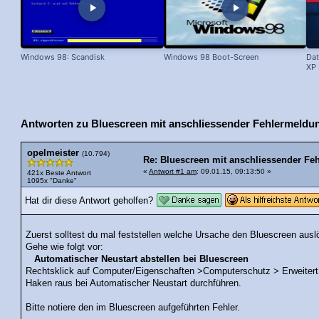
Windows 98: Scandisk
Windows 98 Boot-Screen
Dat
XP 
Antworten zu Bluescreen mit anschliessender Fehlermeldun
opelmeister
(10.794)
Re: Bluescreen mit anschliessender Feh
«
Antwort #1 am
: 09.01.15, 09:13:50 »
421x Beste Antwort
1095x "Danke"
Hat dir diese Antwort geholfen?
Zuerst solltest du mal feststellen welche Ursache den Bluescreen ausl
Gehe wie folgt vor:
Automatischer Neustart abstellen bei Bluescreen
Rechtsklick auf Computer/Eigenschaften >Computerschutz > Erweitert 
Haken raus bei Automatischer Neustart durchführen.
Bitte notiere den im Bluescreen aufgeführten Fehler.