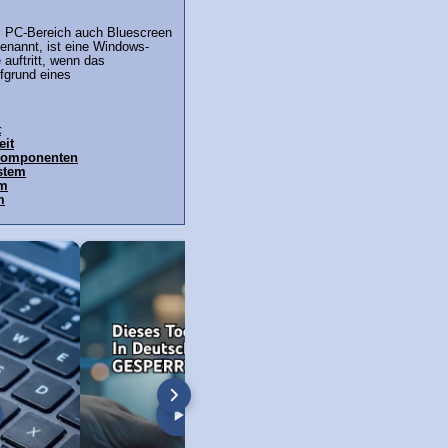
m PC-Bereich auch Bluescreen
enannt, ist eine Windows-
 auftritt, wenn das
fgrund eines
t
eit
komponenten
stem
em
m