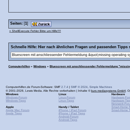
Seiten:
[
1
]
« ShellExecute Fehler Bitte um Hilfe!!!!
Schnelle Hilfe: Hier nach ähnlichen Fragen und passenden Tipps 
Computerhilfen
»
Windows
»
Bluescreen mit anschliessender Fehlermeldung "missin
Computerhilfen.de Forum-Software: SMF
2.7.4
|
SMF © 2024
,
Simple Machines
© 2001-2026, Lewis Media. Alle Rechte vorbehalten | Inhalte ©
kurs mediasystems GmbH
. O
Windows
Linux
Hardware
Windows-Forum
Linux-Forum
Hardware-Fo
Windows-Tipps
Linux-Tipps
Hardware-Tip
Netzwerk-For
Apple
Handy / Tablet
Smart-Home 
Apple Mac Forum
iPhone / iPad Forum
Smart-Home T
Apple Tipps
iPhone / iPad Tipps
Android-Forum
Android-Tipps