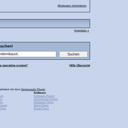
Moderator informieren
festplatte »
suchen!
g operating system"
Hilfe Übersicht
ptimiert mit dem
Serponado Plugin
.
Software
rum
Software-Forum
ps
Sicherheits-Forum
um
Software-Tipps
Forum
Word-Tipps
ipps
Excel-Tipps