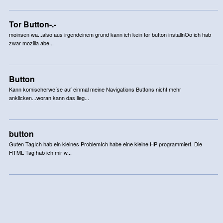
Tor Button-.-
moinsen wa...also aus irgendeinem grund kann ich kein tor button installnOo ich hab
zwar mozilla abe...
Button
Kann komischerweíse auf einmal meine Navigations Buttons nicht mehr
anklicken...woran kann das lieg...
button
Guten TagIch hab ein kleines ProblemIch habe eine kleine HP programmiert. Die
HTML Tag hab ich mir w...