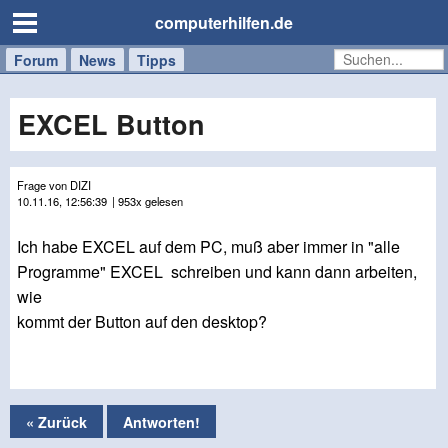
computerhilfen.de
Forum
Handy
Windows
Mac
News
Tipps
/
Tablet
EXCEL Button
Frage von DIZI
10.11.16, 12:56:39
| 953x gelesen
Ich habe EXCEL auf dem PC, muß aber immer in "alle
Programme" EXCEL schreiben und kann dann arbeiten,
wie
kommt der Button auf den desktop?
« Zurück
Antworten!