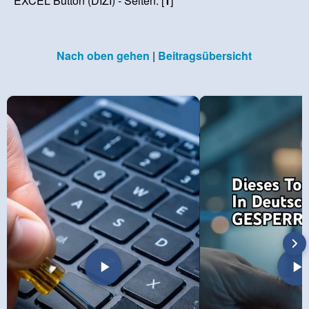
EXCEL Button (DIZI) - Seiten: [
1
]
Nach oben gehen
|
Beitragsübersicht