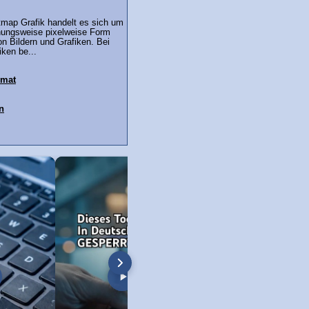
tmap Grafik handelt es sich um
ehungsweise pixelweise Form
n Bildern und Grafiken. Bei
ken be...
rmat
n
öschen unter Windows 11
Windows 11 Screenshot + Bildschirm-
Neue Copilot Taste 
Video!