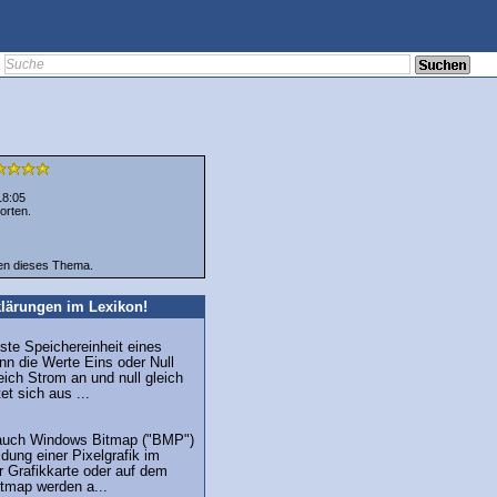
18:05
orten.
ten dieses Thema.
lärungen im Lexikon!
inste Speichereinheit eines
n die Werte Eins oder Null
ich Strom an und null gleich
et sich aus ...
 auch Windows Bitmap ("BMP")
ildung einer Pixelgrafik im
r Grafikkarte oder auf dem
itmap werden a...