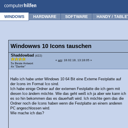
Forum
Tipps
News
Frage stellen
WINDOWS
HARDWARE
SOFTWARE
HANDY / TABLE
Windowws 10 Icons tauschen
Shaddowbad
(422)
«
am
: 18.02.18, 13:18:05 »
5x Beste Antwort
4x "Danke"
Hallo ich habe unter Windows 10 64 Bit eine Externe Festplatte auf
der Icons im Format Ico sind.
Ich habe einige Ordner auf der externen Festplatte die ich gern mit
diesen Ico ändern möchte. Wie das geht weiß ich ja aber wie kann ich
es so hin bekommen das es dauerhaft wird. Ich möchte gern das die
Ordner noch die Icons haben wenn die Festplatte an einem anderen
PC angeschlossen wird.
Wie mache ich das?