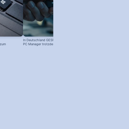
In Deutschland GESPERRT: Microsoft
 zum
PC Manager trotzdem installieren
! #windowstipps