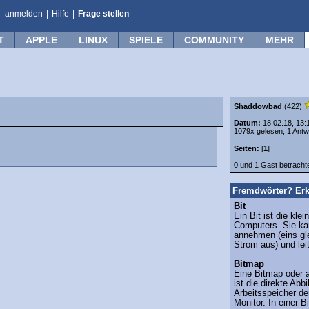
anmelden
|
Hilfe
|
Frage stellen
T
APPLE
LINUX
SPIELE
COMMUNITY
MEHR
Shaddowbad
(422)
Datum:
18.02.18, 13:
1079x gelesen, 1 Antw
Seiten:
[
1
]
0 und 1 Gast betrach
Fremdwörter? Erk
Bit
Ein Bit ist die kle
Computers. Sie kan
annehmen (eins gle
Strom aus) und leit
Bitmap
Eine Bitmap oder
ist die direkte Abb
Arbeitsspeicher de
Monitor. In einer B