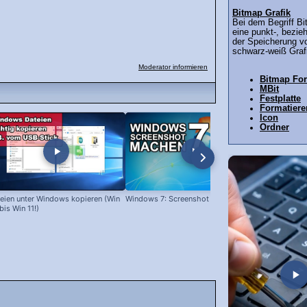
Bitmap Grafik
Bei dem Begriff Bi
eine punkt-, bezi
der Speicherung vo
schwarz-weiß Grafi
Moderator informieren
Bitmap Fo
MBit
Festplatte
Formatiere
Icon
Ordner
eien unter Windows kopieren (Win
Windows 7: Screenshot machen
Programme l
bis Win 11!)