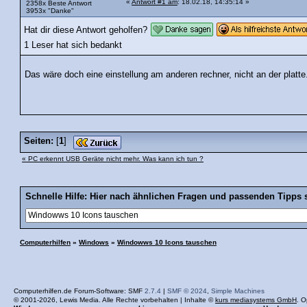
«
Antwort #1 am
: 18.02.18, 14:35:14 »
2358x Beste Antwort
3953x "Danke"
Hat dir diese Antwort geholfen?
1 Leser hat sich bedankt
Das wäre doch eine einstellung am anderen rechner, nicht an der platte
Seiten:
[
1
]
« PC erkennt USB Geräte nicht mehr. Was kann ich tun ?
Schnelle Hilfe: Hier nach ähnlichen Fragen und passenden Tipps 
Computerhilfen
»
Windows
»
Windowws 10 Icons tauschen
Computerhilfen.de Forum-Software: SMF
2.7.4
|
SMF © 2024
,
Simple Machines
© 2001-2026, Lewis Media. Alle Rechte vorbehalten | Inhalte ©
kurs mediasystems GmbH
. O