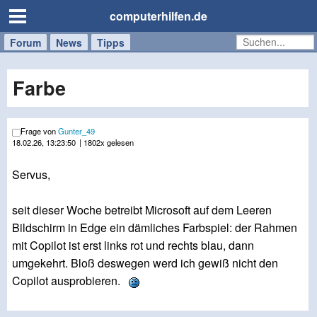
computerhilfen.de
Forum
Handy
Windows
Mac
News
Tipps
/
Tablet
Farbe
Frage von
Gunter_49
18.02.26, 13:23:50
| 1802x gelesen
Servus,
seit dieser Woche betreibt Microsoft auf dem Leeren
Bildschirm in Edge ein dämliches Farbspiel: der Rahmen
mit Copilot ist erst links rot und rechts blau, dann
umgekehrt. Bloß deswegen werd ich gewiß nicht den
Copilot ausprobieren.