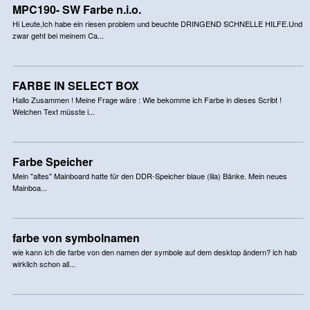
MPC190- SW Farbe n.i.o.
Hi Leute,Ich habe ein riesen problem und beuchte DRINGEND SCHNELLE HILFE.Und
zwar geht bei meinem Ca...
FARBE IN SELECT BOX
Hallo Zusammen ! Meine Frage wäre : Wie bekomme ich Farbe in dieses Scribt !
Welchen Text müsste i...
Farbe Speicher
Mein "altes" Mainboard hatte für den DDR-Speicher blaue (lila) Bänke. Mein neues
Mainboa...
farbe von symbolnamen
wie kann ich die farbe von den namen der symbole auf dem desktop ändern? ich hab
wirklich schon all...