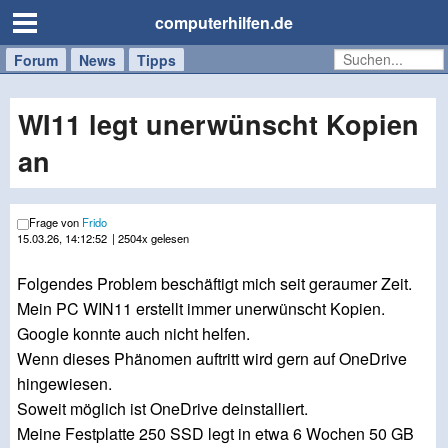
computerhilfen.de
Forum
Handy
Windows
Mac
News
Tipps
/
Tablet
WI11 legt unerwünscht Kopien
an
Frage von
Frido
15.03.26, 14:12:52
| 2504x gelesen
Folgendes Problem beschäftigt mich seit geraumer Zeit.
Mein PC WIN11 erstellt immer unerwünscht Kopien.
Google konnte auch nicht helfen.
Wenn dieses Phänomen auftritt wird gern auf OneDrive
hingewiesen.
Soweit möglich ist OneDrive deinstalliert.
Meine Festplatte 250 SSD legt in etwa 6 Wochen 50 GB