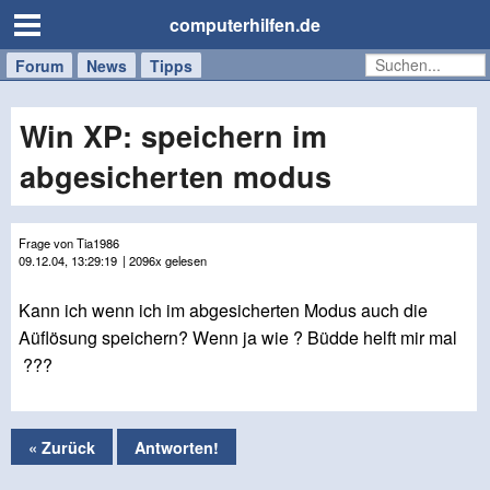
computerhilfen.de
Forum
Handy
Windows
Mac
News
Tipps
/
Tablet
Win XP: speichern im
abgesicherten modus
Frage von Tia1986
09.12.04, 13:29:19
| 2096x gelesen
Kann ich wenn ich im abgesicherten Modus auch die
Aüflösung speichern? Wenn ja wie ? Büdde helft mir mal
???
« Zurück
Antworten!