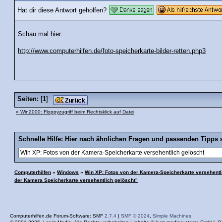
Hat dir diese Antwort geholfen?
Schau mal hier:
http://www.computerhilfen.de/foto-speicherkarte-bilder-retten.php3
Seiten:
[
1
]
« Win2000: Floppyzugriff beim Rechtsklick auf Datei
Schnelle Hilfe: Hier nach ähnlichen Fragen und passenden Tipps 
Computerhilfen
»
Windows
»
Win XP: Fotos von der Kamera-Speicherkarte versehentl
der Kamera Speicherkarte versehentlich gelöscht"
Computerhilfen.de Forum-Software: SMF
2.7.4
|
SMF © 2024
,
Simple Machines