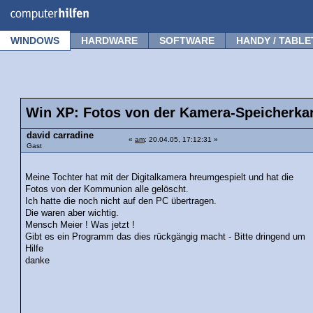
Forum
Tipps
News
Frage stellen
WINDOWS
HARDWARE
SOFTWARE
HANDY / TABLE
Win XP: Fotos von der Kamera-Speicherkar
david carradine
«
am
: 20.04.05, 17:12:31 »
Gast
Meine Tochter hat mit der Digitalkamera hreumgespielt und hat die
Fotos von der Kommunion alle gelöscht.
Ich hatte die noch nicht auf den PC übertragen.
Die waren aber wichtig.
Mensch Meier ! Was jetzt !
Gibt es ein Programm das dies rückgängig macht - Bitte dringend um
Hilfe
danke