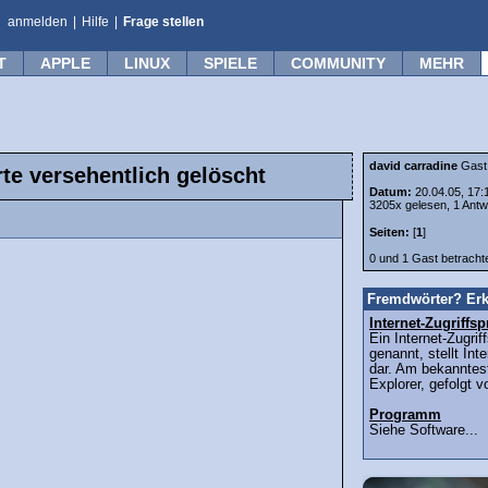
anmelden
|
Hilfe
|
Frage stellen
T
APPLE
LINUX
SPIELE
COMMUNITY
MEHR
david carradine
Gast
te versehentlich gelöscht
Datum:
20.04.05, 17:
3205x gelesen, 1 Antw
Seiten:
[
1
]
0 und 1 Gast betrach
Fremdwörter? Erk
Internet-Zugriff
Ein Internet-Zugri
genannt, stellt Int
dar. Am bekanntest
Explorer, gefolgt v
Programm
Siehe Software...