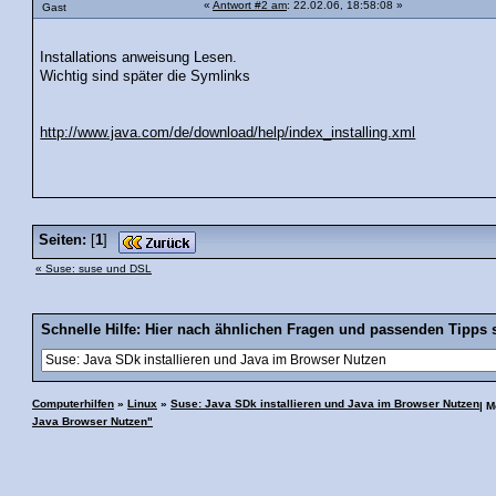
«
Antwort #2 am
: 22.02.06, 18:58:08 »
Gast
Installations anweisung Lesen.
Wichtig sind später die Symlinks
http://www.java.com/de/download/help/index_installing.xml
Seiten:
[
1
]
« Suse: suse und DSL
Schnelle Hilfe: Hier nach ähnlichen Fragen und passenden Tipps 
Computerhilfen
»
Linux
»
Suse: Java SDk installieren und Java im Browser Nutzen
| 
Java Browser Nutzen"