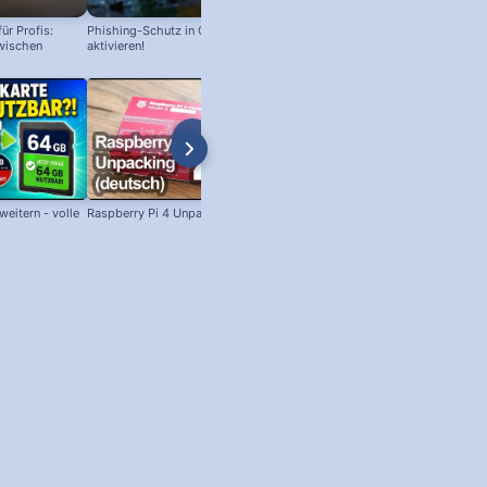
ür Profis:
Phishing-Schutz in Chrome
Chrome Updates installieren: So
wischen
aktivieren!
geht's!
eitern - volle
Raspberry Pi 4 Unpacking (deutsch)
SSH unter Windows: Per SSH am
Raspberry Pi anmelden!