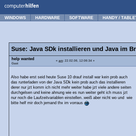
Forum
Tipps
News
Frage stellen
WINDOWS
HARDWARE
SOFTWARE
HANDY / TABLE
Suse: Java SDk installieren und Java im B
help wanted
«
am
: 22.02.06, 12:06:34 »
Gast
Also habe erst seid heute Suse 10 drauf install war kein prob auch
das runterladen von der Java SDk kein prob auch das installieren
derer nur jzt komm ich nicht mehr weiter habe jzt viele andere seiten
durchgelsen und keine ahnung wie es nun weiter geht ich muss jzt
nur noch die Laufzeitvariablen einstellen..weiß aber nicht wo und wie
bitte helf mir doch jemand thx im vorraus