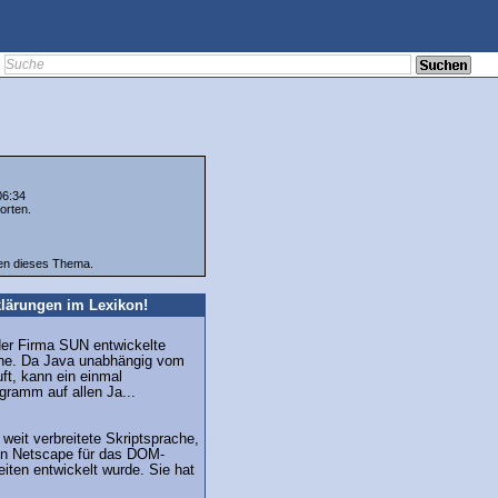
06:34
orten.
ten dieses Thema.
lärungen im Lexikon!
der Firma SUN entwickelte
he. Da Java unabhängig vom
ft, kann ein einmal
gramm auf allen Ja...
 weit verbreitete Skriptsprache,
von Netscape für das DOM-
eiten entwickelt wurde. Sie hat