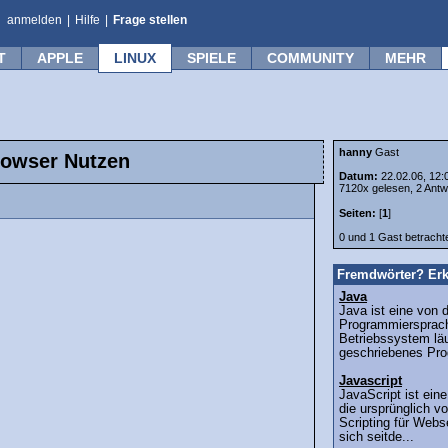
anmelden
|
Hilfe
|
Frage stellen
T
APPLE
LINUX
SPIELE
COMMUNITY
MEHR
hanny
Gast
rowser Nutzen
Datum:
22.02.06, 12:
7120x gelesen, 2 Antw
Seiten:
[
1
]
0 und 1 Gast betrach
Fremdwörter? Erk
Java
Java ist eine von 
Programmiersprac
Betriebssystem läu
geschriebenes Pro
Javascript
JavaScript ist eine
die ursprünglich 
Scripting für Webs
sich seitde...