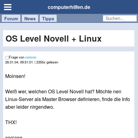
computerhilfen.de
Forum
Handy
Windows
Mac
News
Tipps
/
Tablet
OS Level Novell + Linux
Frage von
concon
26.01.04, 09:51:01
| 2355x gelesen
Moinsen!
Weiß wer, welchen OS Level Novell hat? Möchte nen
Linux-Server als Master Browser definieren, finde die Info
aber leider nirgendwo.
THX!
con\con