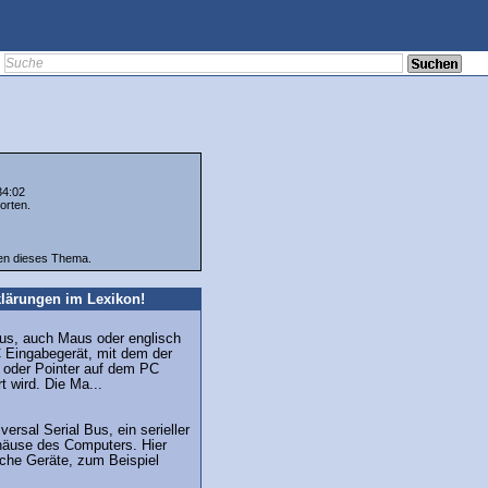
34:02
orten.
ten dieses Thema.
lärungen im Lexikon!
s, auch Maus oder englisch
C Eingabegerät, mit dem der
r oder Pointer auf dem PC
t wird. Die Ma...
ersal Serial Bus, ein serieller
äuse des Computers. Hier
iche Geräte, zum Beispiel