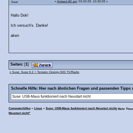
«
Antwort #2 am
: 03.03.05, 10:30:05 »
Gast
Hallo Dok!
Ich versuch's. Danke!
aken
Seiten:
[
1
]
« Suse: Suse 9.2 + Terratec Cinergy 600 TV/Radio
Schnelle Hilfe: Hier nach ähnlichen Fragen und passenden Tipps 
Computerhilfen
»
Linux
»
Suse: USB-Maus funktioniert nach Neustart nicht
| Mehr The
Neustart nicht"