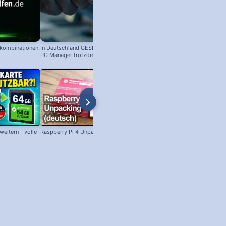
nkombinationen:
In Deutschland GESPERRT: Microsoft
PC Manager trotzdem installieren
eitern - volle
Raspberry Pi 4 Unpacking (deutsch)
SSH unter Windows: Per SSH am
Raspberry Pi anmelden!