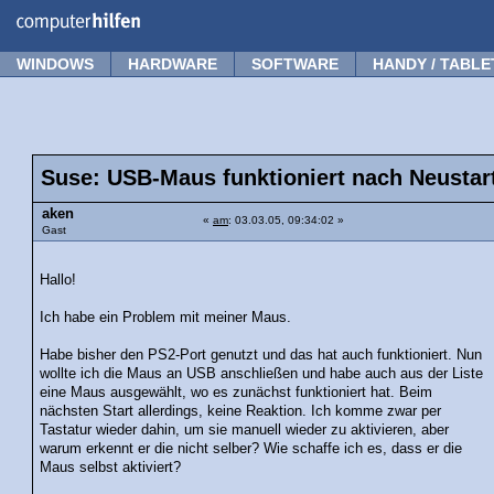
Forum
Tipps
News
Frage stellen
WINDOWS
HARDWARE
SOFTWARE
HANDY / TABLE
Suse: USB-Maus funktioniert nach Neustart
aken
«
am
: 03.03.05, 09:34:02 »
Gast
Hallo!
Ich habe ein Problem mit meiner Maus.
Habe bisher den PS2-Port genutzt und das hat auch funktioniert. Nun
wollte ich die Maus an USB anschließen und habe auch aus der Liste
eine Maus ausgewählt, wo es zunächst funktioniert hat. Beim
nächsten Start allerdings, keine Reaktion. Ich komme zwar per
Tastatur wieder dahin, um sie manuell wieder zu aktivieren, aber
warum erkennt er die nicht selber? Wie schaffe ich es, dass er die
Maus selbst aktiviert?