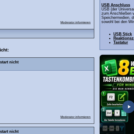
USB Anschluss
USB (der Universal
zum Anschließen 
Speichermedien, de
sowohl bei den Wi
Moderator informieren
USB Stick
Reaktionsz
Tastatur
icht:
tart nicht
Moderator informieren
tart nicht