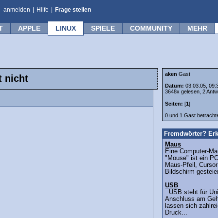
anmelden
|
Hilfe
|
Frage stellen
T
APPLE
LINUX
SPIELE
COMMUNITY
MEHR
aken
Gast
 nicht
Datum:
03.03.05, 09:
3648x gelesen, 2 Antw
Seiten:
[
1
]
0 und 1 Gast betrach
Fremdwörter? Erk
Maus
Eine Computer-Mau
"Mouse" ist ein P
Maus-Pfeil, Curso
Bildschirm gesteier
USB
USB steht für Univ
Anschluss am Geh
lassen sich zahlre
Druck...