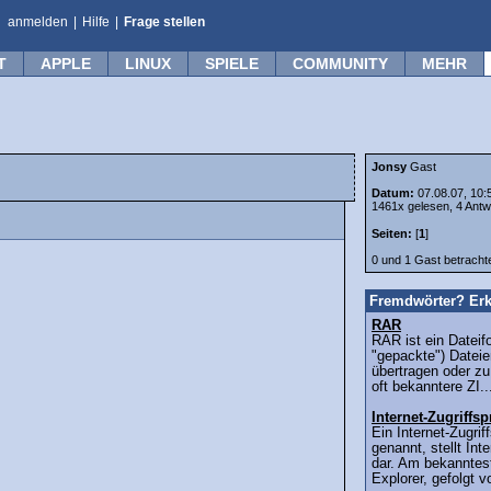
anmelden
|
Hilfe
|
Frage stellen
T
APPLE
LINUX
SPIELE
COMMUNITY
MEHR
Jonsy
Gast
Datum:
07.08.07, 10:
1461x gelesen, 4 Antw
Seiten:
[
1
]
0 und 1 Gast betrach
Fremdwörter? Erk
RAR
RAR ist ein Dateif
"gepackte") Dateie
übertragen oder zu
oft bekanntere ZI..
Internet-Zugriff
Ein Internet-Zugri
genannt, stellt Int
dar. Am bekanntest
Explorer, gefolgt v