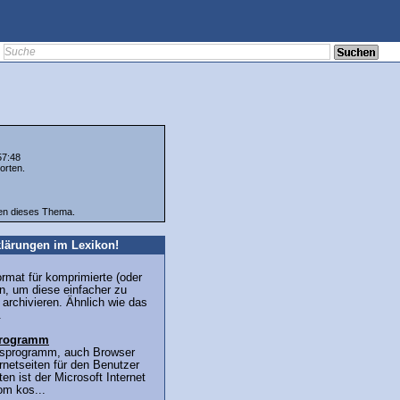
57:48
orten.
ten dieses Thema.
lärungen im Lexikon!
ormat für komprimierte (oder
n, um diese einfacher zu
 archivieren. Ähnlich wie das
.
sprogramm
ffsprogramm, auch Browser
ernetseiten für den Benutzer
en ist der Microsoft Internet
om kos...