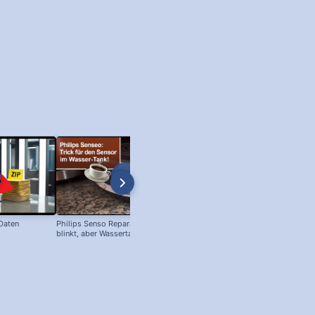
 Daten
Philips Senso Reparatur: Blaue LED
Telefon Symbol + Kostenlose Off
blinkt, aber Wassertank voll?
Icons (Download!)