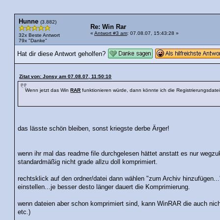
Hunne
(3.882)
Re: Win Rar
«
Antwort #3 am
: 07.08.07, 15:43:28 »
32x Beste Antwort
79x "Danke"
Hat dir diese Antwort geholfen?
Zitat von: Jonsy am 07.08.07, 11:50:10
Wenn jetzt das Win
RAR
funktionieren würde, dann könnte ich die Registrierungsdatei, f
das lässte schön bleiben, sonst kriegste derbe Ärger!
wenn ihr mal das readme file durchgelesen hättet anstatt es nur wegz
standardmäßig nicht grade allzu doll komprimiert.
rechtsklick auf den ordner/datei dann wählen "zum Archiv hinzufügen.
einstellen...je besser desto länger dauert die Komprimierung.
wenn dateien aber schon komprimiert sind, kann WinRAR die auch nich
etc.)