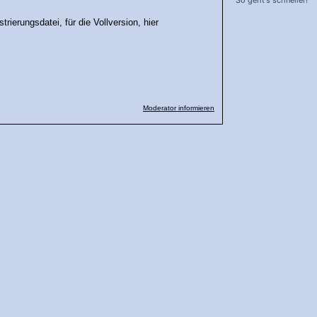
So geht's schneller!
rierungsdatei, für die Vollversion, hier
Moderator informieren