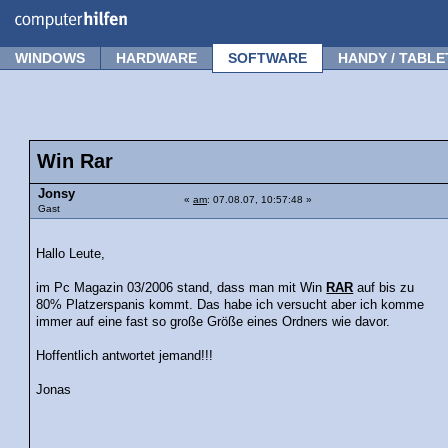
Forum
Tipps
News
Frage stellen
WINDOWS
HARDWARE
SOFTWARE
HANDY / TABLE
Win Rar
Jonsy
«
am
: 07.08.07, 10:57:48 »
Gast
Hallo Leute,
im Pc Magazin 03/2006 stand, dass man mit Win
RAR
auf bis zu
80% Platzerspanis kommt. Das habe ich versucht aber ich komme
immer auf eine fast so große Größe eines Ordners wie davor.
Hoffentlich antwortet jemand!!!
Jonas