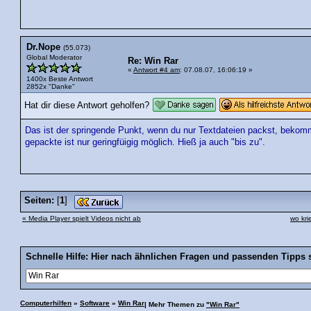
Dr.Nope
(55.073)
Global Moderator
Re: Win Rar
«
Antwort #4 am
: 07.08.07, 16:06:19 »
1400x Beste Antwort
2852x "Danke"
Hat dir diese Antwort geholfen?
Das ist der springende Punkt, wenn du nur Textdateien packst, bekomm
gepackte ist nur geringfüigig möglich. Hieß ja auch "bis zu".
Seiten:
[
1
]
« Media Player spielt Videos nicht ab
wo kri
Schnelle Hilfe: Hier nach ähnlichen Fragen und passenden Tipps 
Computerhilfen
»
Software
»
Win Rar
| Mehr Themen zu
"Win Rar"