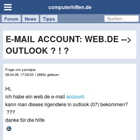
computerhilfen.de
Forum
Handy
Windows
Mac
News
Tipps
/
Tablet
E-MAIL ACCOUNT: WEB.DE -->
OUTLOOK ? ! ?
Frage von yannique
28.04.08, 17:03:03
| 2893x gelesen
Hi,
ich habe ein web.de e-mail
account.
kann man dieses irgendwie in outlook (07) bekommen?
???
danke für die hilfe