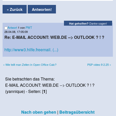
« Zurück
Antworten!
Danke sagen!
Hat geholfen?
Antwort
1 von
PWT
28.04.08, 17:05:09
Re: E-MAIL ACCOUNT: WEB.DE --> OUTLOOK ? ! ?
http://www3.hilfe.freemail. (...)
« Wie teilt man Zellen in Open Office Calc?
PSP video 9 2.25 »
Sie betrachten das Thema:
E-MAIL ACCOUNT: WEB.DE --> OUTLOOK ? ! ?
(yannique) - Seiten: [
1
]
Nach oben gehen
|
Beitragsübersicht