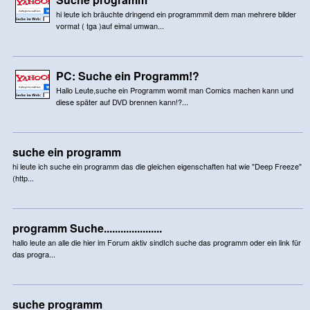
hi leute ich bräuchte dringend ein programmmit dem man mehrere bilder
vormat ( tga )auf eimal umwan...
PC: Suche ein Programm!?
Hallo Leute,suche ein Programm womit man Comics machen kann und
diese später auf DVD brennen kann!?...
suche ein programm
hi leute ich suche ein programm das die gleichen eigenschaften hat wie "Deep Freeze"
(http...
programm Suche.....................
hallo leute an alle die hier im Forum aktiv sindIch suche das programm oder ein link für
das progra...
suche programm