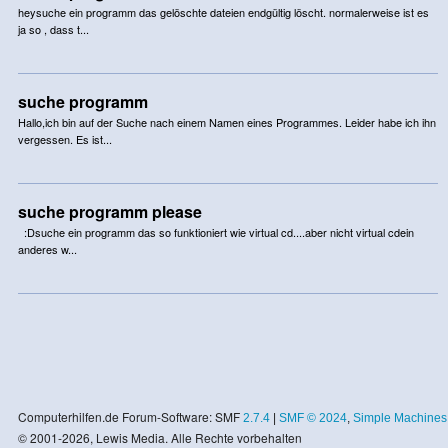
heysuche ein programm das gelöschte dateien endgültig löscht. normalerweise ist es
ja so , dass t...
suche programm
Hallo,ich bin auf der Suche nach einem Namen eines Programmes. Leider habe ich ihn
vergessen. Es ist...
suche programm please
:Dsuche ein programm das so funktioniert wie virtual cd....aber nicht virtual cdein
anderes w...
Computerhilfen.de Forum-Software: SMF
2.7.4
|
SMF © 2024
,
Simple Machines
© 2001-2026, Lewis Media. Alle Rechte vorbehalten