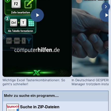
Wichtige Excel Tastenkombinationen: So
In Deutschland GESPERRT
geht's schneller!
Manager trotzdem install
Mehr zu suche ein programm....
Suche in ZIP-Dateien