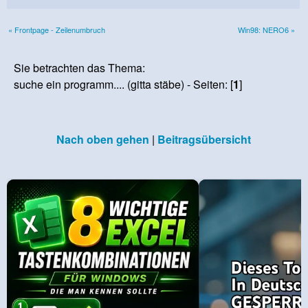
« Frontpage - Zeilenumbruch
Win98: NERO6 »
Sie betrachten das Thema:
suche ein programm.... (gitta stäbe) - Seiten: [
1
]
Nach oben gehen
|
Beitragsübersicht