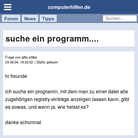
computerhilfen.de
Forum
Handy
Windows
Mac
News
Tipps
/
Tablet
suche ein programm....
Frage von gitta stäbe
03.08.04, 19:32:02
| 2525x gelesen
hi freunde
ich suche ein programm, mit dem man zu einer datei alle
zugehörigen registry-einträge anzeigen lassen kann. gibt
es sowas, und wenn ja, wie heisst es?
danke schonmal