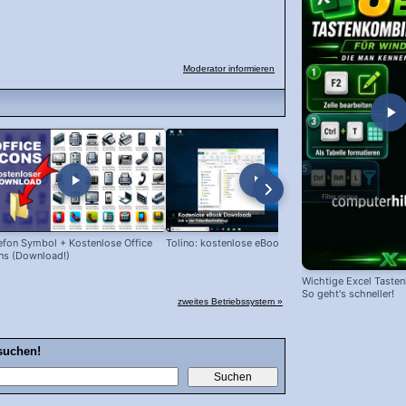
Moderator informieren
efon Symbol + Kostenlose Office
Tolino: kostenlose eBooks laden!
Snipping Too
ns (Download!)
Wichtige Excel Taste
So geht's schneller!
zweites Betriebssystem »
suchen!