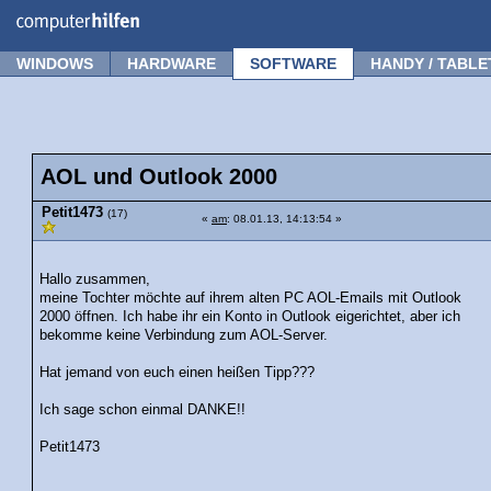
Forum
Tipps
News
Frage stellen
WINDOWS
HARDWARE
SOFTWARE
HANDY / TABLE
AOL und Outlook 2000
Petit1473
(17)
«
am
: 08.01.13, 14:13:54 »
Hallo zusammen,
meine Tochter möchte auf ihrem alten PC AOL-Emails mit Outlook
2000 öffnen. Ich habe ihr ein Konto in Outlook eigerichtet, aber ich
bekomme keine Verbindung zum AOL-Server.
Hat jemand von euch einen heißen Tipp???
Ich sage schon einmal DANKE!!
Petit1473