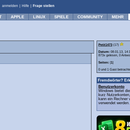
anmelden
|
Hilfe
|
Frage stellen
T
APPLE
LINUX
SPIELE
COMMUNITY
MEHR
Petit1473
(17)
Datum:
08.01.13, 14:
873x gelesen, 0 Antwo
Seiten:
[
1
]
0 und 1 Gast betrach
Fremdwörter? Erk
Benutzerkonto
Windows bietet die
kurz Nutzerkonten
kann ein Rechner 
verwendet werden.