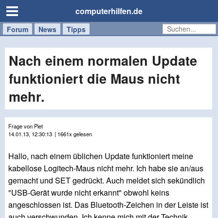
computerhilfen.de
Forum
Handy
Windows
Mac
News
Tipps
/
Tablet
Nach einem normalen Update
funktioniert die Maus nicht
mehr.
Frage von Piet
14.01.13, 12:30:13
| 1661x gelesen
Hallo, nach einem üblichen Update funktioniert meine
kabellose Logitech-Maus nicht mehr. Ich habe sie an/aus
gemacht und SET gedrückt. Auch meldet sich sekündlich
"USB-Gerät wurde nicht erkannt" obwohl keins
angeschlossen ist. Das Bluetooth-Zeichen in der Leiste ist
auch verschwunden. Ich kenne mich mit der Technik