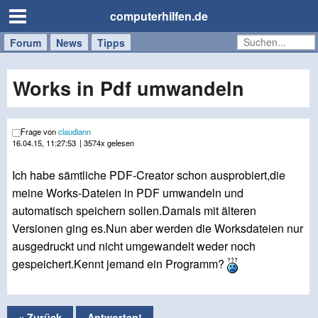
computerhilfen.de
Forum
Handy
Windows
Mac
News
Tipps
/
Tablet
Works in Pdf umwandeln
Frage von
claudiann
16.04.15, 11:27:53
| 3574x gelesen
Ich habe sämtliche PDF-Creator schon ausprobiert,die
meine Works-Dateien in PDF umwandeln und
automatisch speichern sollen.Damals mit älteren
Versionen ging es.Nun aber werden die Worksdateien nur
ausgedruckt und nicht umgewandelt weder noch
gespeichert.Kennt jemand ein Programm?
« Zurück
Antworten!