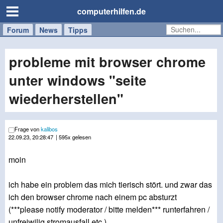
computerhilfen.de
Forum
Handy
Windows
Mac
News
Tipps
/
Tablet
probleme mit browser chrome
unter windows "seite
wiederherstellen"
Frage von
kalibos
22.09.23, 20:28:47
| 595x gelesen
moin
ich habe ein problem das mich tierisch stört. und zwar das
ich den browser chrome nach einem pc absturzt
(***please notify moderator / bitte melden*** runterfahren /
unfreiwilig stromausfall etc.)