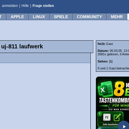
anmelden
|
Hilfe
|
Frage stellen
T
APPLE
LINUX
SPIELE
COMMUNITY
MEHR
fm3c
Gast
 uj-811 laufwerk
Datum:
05.03.05, 13:
2681x gelesen, 0 Antw
Seiten:
[
1
]
0 und 1 Gast betrach