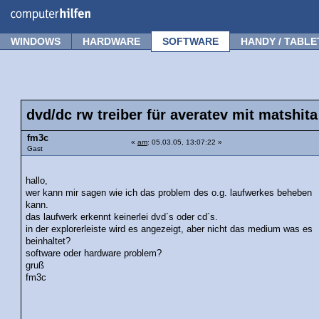
Forum
Tipps
News
Frage stellen
WINDOWS
HARDWARE
SOFTWARE
HANDY / TABLE
dvd/dc rw treiber für averatev mit matshita
fm3c
«
am
: 05.03.05, 13:07:22 »
Gast
hallo,
wer kann mir sagen wie ich das problem des o.g. laufwerkes beheben
kann.
das laufwerk erkennt keinerlei dvd´s oder cd´s.
in der explorerleiste wird es angezeigt, aber nicht das medium was es
beinhaltet?
software oder hardware problem?
gruß
fm3c