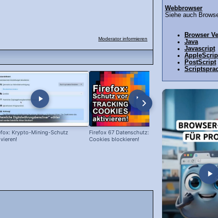
Webbrowser
Siehe auch Browser
Browser Ve
Moderator informieren
Java
Javascript
AppleScrip
PostScript
Scriptspra
efox: Krypto-Mining-Schutz
Firefox 67 Datenschutz: Tracking
Firefox Spra
ivieren!
Cookies blockieren!
auf Englisch