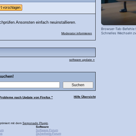
chprüfen.Ansonsten einfach neuinstallieren.
Browser-Tab-Befehle f
Schnelles Wechseln z
Moderator informieren
Webseiten!
software update »
suchen!
Hilfe Übersicht
Probleme nach Update von Firefox "
ptimiert mit dem
Serponado Plugin
.
Software
rum
Software-Forum
ps
Sicherheits-Forum