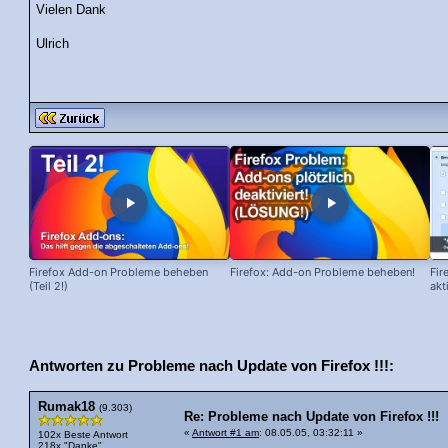
Vielen Dank
Ulrich
Firefox Add-on Probleme beheben
Firefox: Add-on Probleme beheben!
Fir
(Teil 2!)
akt
Antworten zu Probleme nach Update von Firefox !!!:
Rumak18
(9.303)
Re: Probleme nach Update von Firefox !!!
«
Antwort #1 am
: 08.05.05, 03:32:11 »
102x Beste Antwort
218x "Danke"