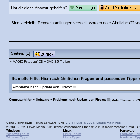
Hat dir diese Antwort geholfen?
Sind vielelciht Proxyeinstellungen verstellt worden oder Ähnliches??Na
Seiten:
[
1
]
« MAGIX Fotos auf CD + DVD 3.5 Treiber
Schnelle Hilfe: Hier nach ähnlichen Fragen und passenden Tipps 
Computerhilfen
»
Software
»
Probleme nach Update von Firefox !!!
| Mehr Themen zu
"
Computerhilfen.de Forum-Software: SMF
2.7.4
|
SMF © 2024
,
Simple Machines
© 2001-2026, Lewis Media. Alle Rechte vorbehalten | Inhalte ©
kurs mediasystems GmbH
. O
Windows
Linux
Hardware
Windows-Forum
Linux-Forum
Hardware-Fo
Windows-Tipps
Linux-Tipps
Hardware-Tip