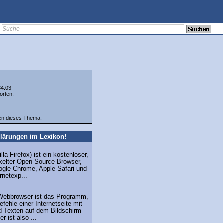
34:03
orten.
ten dieses Thema.
lärungen im Lexikon!
lla Firefox) ist ein kostenloser,
ckelter Open-Source Browser,
gle Chrome, Apple Safari und
rnetexp...
Webbrowser ist das Programm,
fehle einer Internetseite mit
d Texten auf dem Bildschirm
r ist also ...