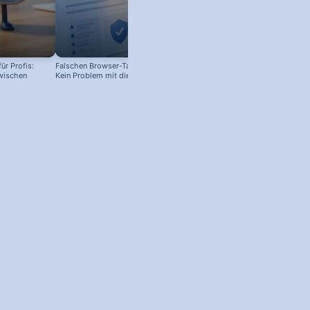
ür Profis:
Falschen Browser-Tab geschlossen?
Firefox Browserverlauf löschen!
wischen
Kein Problem mit diesem Shortcut!