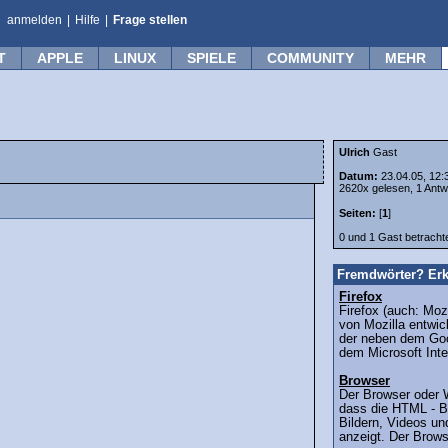
anmelden
|
Hilfe
|
Frage stellen
T
APPLE
LINUX
SPIELE
COMMUNITY
MEHR
Ulrich
Gast
Datum:
23.04.05, 12:
2620x gelesen, 1 Antw
Seiten:
[
1
]
0 und 1 Gast betrach
Fremdwörter? Erk
Firefox
Firefox (auch: Mozi
von Mozilla entwi
der neben dem Goo
dem Microsoft Inte
Browser
Der Browser oder 
dass die HTML - Be
Bildern, Videos un
anzeigt. Der Browse