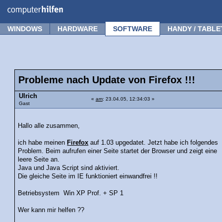
Forum
Tipps
News
Frage stellen
WINDOWS
HARDWARE
SOFTWARE
HANDY / TABLE
Probleme nach Update von Firefox !!!
Ulrich
«
am
: 23.04.05, 12:34:03 »
Gast
Hallo alle zusammen,
ich habe meinen
Firefox
auf 1.03 upgedatet. Jetzt habe ich folgendes
Problem. Beim aufrufen einer Seite startet der Browser und zeigt eine
leere Seite an.
Java und Java Script sind aktiviert.
Die gleiche Seite im IE funktioniert einwandfrei !!
Betriebsystem Win XP Prof. + SP 1
Wer kann mir helfen ??