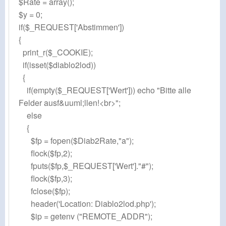
$Rate = array();
$y = 0;
if($_REQUEST['Abstimmen'])
{
print_r($_COOKIE);
if(isset($diablo2lod))
{
if(empty($_REQUEST['Wert'])) echo "Bitte alle
Felder ausf&uuml;llen!<br>";
else
{
$fp = fopen($Diab2Rate,"a");
flock($fp,2);
fputs($fp,$_REQUEST['Wert']."#");
flock($fp,3);
fclose($fp);
header('Location: Diablo2lod.php');
$ip = getenv ("REMOTE_ADDR");