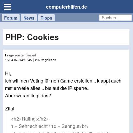
computerhilfen.de
Forum
Handy
Windows
Mac
News
Tipps
/
Tablet
PHP: Cookies
Frage von terminated
15.04.07, 14:15:45
| 2077x gelesen
Hi,
Ich will nen Voting für nen Game erstellen... klappt auch
mittlerweile alles... bis auf die IP sperre...
Aber woran liegt das?
Zitat
<h2>Rating:</h2>
1 = Sehr schlecht / 10 = Sehr gut<br>