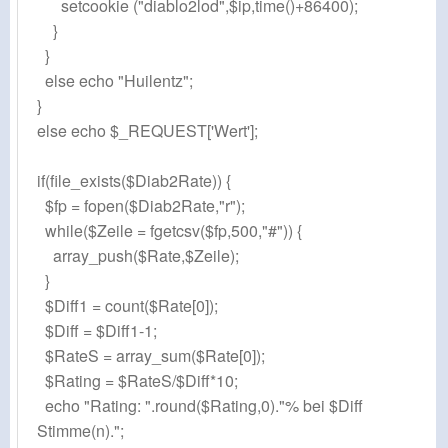
setcookie ("diablo2lod",$ip,time()+86400);
}
}
else echo "Huilentz";
}
else echo $_REQUEST['Wert'];
if(file_exists($Diab2Rate)) {
$fp = fopen($Diab2Rate,"r");
while($Zeile = fgetcsv($fp,500,"#")) {
array_push($Rate,$Zeile);
}
$Diff1 = count($Rate[0]);
$Diff = $Diff1-1;
$RateS = array_sum($Rate[0]);
$Rating = $RateS/$Diff*10;
echo "Rating: ".round($Rating,0)."% bei $Diff
Stimme(n).";