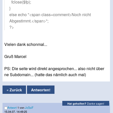
fclose($fp);
}
else echo "<span class=comment>Noch nicht
Abgestimmt.</span>";
?>
Vielen dank schonmal...
Gruß Marcel
PS: Die seite wird direkt angesprochen... also nicht über
ne Subdomain... (hatte das nämlich auch mal)
« Zurück
Antworten!
Danke sagen!
Hat geholfen?
Antwort
1 von
JoSsiF
15.04.07, 14:49:25