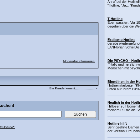
Anruf bei der Hotline
"Hotline: "Ja... "Kunde
T-Hotline
Eben passiert. Vor 1
gegeben über die Web
Exellente Hotline
gerade wiedergefund
LANFlorian SchielDie 
Die PSYCHO - Hotli
Moderator informieren
"Hallo und herzlich w
Menschen mit psychi
Blondinen in der Ho
Hotlinemitarbeiter "Kli
Ein Kunde kommt..................... »
unten auf Ihrem Bilds
Neulich in der Hotli
suchen!
Hilfloser zu Hotlinemi
meinem PC die die Sch
Hotline hilft
t Hotline"
Sehr geehrte Damen u
der Version 'Freundin 7