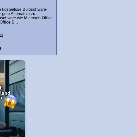
e kostenlose Bürosoftware-
r gute Alternative zu
software wie Microsoft Office
Office S...
on
n