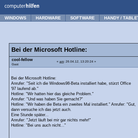
Forum
Tipps
News
Frage stellen
WINDOWS
HARDWARE
SOFTWARE
HANDY / TABLE
Bei der Microsoft Hotline:
cool-fellow
«
am
: 26.04.12, 13:20:24 »
Gast
Bei der Microsoft Hotline:
Anrufer: "Seit ich die Windows98-Beta installiert habe, stürzt Office
'97 laufend ab."
Hotline: "Wir hatten hier das gleiche Problem."
Anrufer: "Und was haben Sie gemacht?"
Hotline: "Wir haben die Beta ein zweites Mal installiert." Anrufer: "Gut,
dann versuche ich das jetzt auch.
Eine Stunde später...
Anrufer: "Jetzt läuft bei mir gar nichts mehr!"
Hotline: "Bei uns auch nicht..."