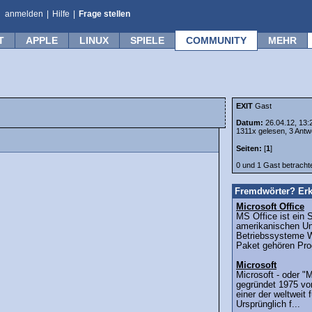
anmelden
|
Hilfe
|
Frage stellen
T
APPLE
LINUX
SPIELE
COMMUNITY
MEHR
EXIT
Gast
Datum:
26.04.12, 13:
1311x gelesen, 3 Antw
Seiten:
[
1
]
0 und 1 Gast betrach
Fremdwörter? Erk
Microsoft Office
MS Office ist ein 
amerikanischen Un
Betriebssysteme 
Paket gehören Pro
Microsoft
Microsoft - oder "M
gegründet 1975 von
einer der weltweit 
Ursprünglich f...