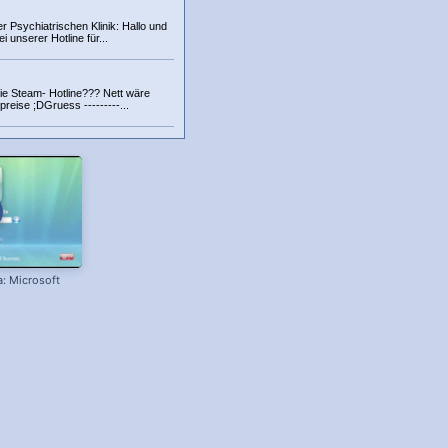
r Psychiatrischen Klinik: Hallo und
 unserer Hotline für...
 die Steam- Hotline??? Nett wäre
reise ;DGruess ---------...
a: Microsoft