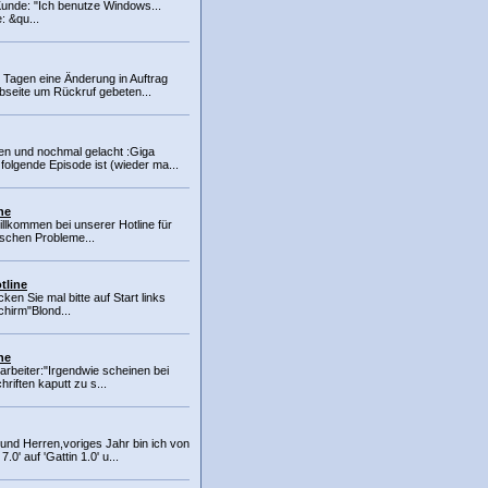
Kunde: "Ich benutze Windows...
: &qu...
0 Tagen eine Änderung in Auftrag
seite um Rückruf gebeten...
en und nochmal gelacht :Giga
folgende Episode ist (wieder ma...
ne
illkommen bei unserer Hotline für
schen Probleme...
tline
cken Sie mal bitte auf Start links
chirm"Blond...
ne
tarbeiter:"Irgendwie scheinen bei
riften kaputt zu s...
nd Herren,voriges Jahr bin ich von
.0' auf 'Gattin 1.0' u...