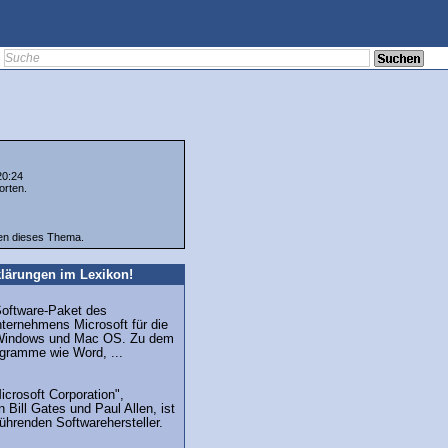
20:24
orten.
ten dieses Thema.
lärungen im Lexikon!
Software-Paket des
ternehmens Microsoft für die
Windows und Mac OS. Zu dem
gramme wie Word, ...
icrosoft Corporation",
 Bill Gates und Paul Allen, ist
führenden Softwarehersteller.