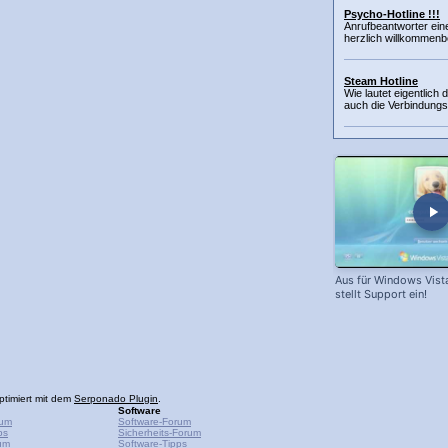
Psycho-Hotline !!!
Anrufbeantworter eine
herzlich willkommenbei
Steam Hotline
Wie lautet eigentlich
auch die Verbindungsp
Aus für Windows Vist
stellt Support ein!
ptimiert mit dem
Serponado Plugin
.
Software
rum
Software-Forum
ps
Sicherheits-Forum
um
Software-Tipps