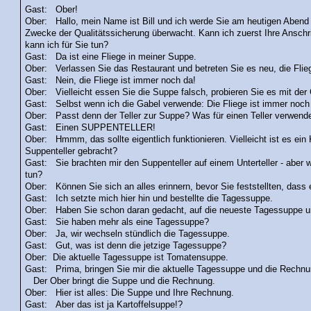
Gast: Ober!
Ober: Hallo, mein Name ist Bill und ich werde Sie am heutigen Abend b
Zwecke der Qualitätssicherung überwacht. Kann ich zuerst Ihre Ansc
kann ich für Sie tun?
Gast: Da ist eine Fliege in meiner Suppe.
Ober: Verlassen Sie das Restaurant und betreten Sie es neu, die Fliege
Gast: Nein, die Fliege ist immer noch da!
Ober: Vielleicht essen Sie die Suppe falsch, probieren Sie es mit der
Gast: Selbst wenn ich die Gabel verwende: Die Fliege ist immer noch
Ober: Passt denn der Teller zur Suppe? Was für einen Teller verwend
Gast: Einen SUPPENTELLER!
Ober: Hmmm, das sollte eigentlich funktionieren. Vielleicht ist es ein
Suppenteller gebracht?
Gast: Sie brachten mir den Suppenteller auf einem Unterteller - aber 
tun?
Ober: Können Sie sich an alles erinnern, bevor Sie feststellten, dass e
Gast: Ich setzte mich hier hin und bestellte die Tagessuppe.
Ober: Haben Sie schon daran gedacht, auf die neueste Tagessuppe 
Gast: Sie haben mehr als eine Tagessuppe?
Ober: Ja, wir wechseln stündlich die Tagessuppe.
Gast: Gut, was ist denn die jetzige Tagessuppe?
Ober: Die aktuelle Tagessuppe ist Tomatensuppe.
Gast: Prima, bringen Sie mir die aktuelle Tagessuppe und die Rechnung 
Der Ober bringt die Suppe und die Rechnung.
Ober: Hier ist alles: Die Suppe und Ihre Rechnung.
Gast: Aber das ist ja Kartoffelsuppe!?