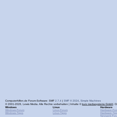
Computerhilfen.de Forum-Software: SMF
2.7.4
|
SMF © 2024
,
Simple Machines
© 2001-2026, Lewis Media. Alle Rechte vorbehalten | Inhalte ©
kurs mediasystems GmbH
. O
Windows
Linux
Hardware
Windows-Forum
Linux-Forum
Hardware-Fo
Windows-Tipps
Linux-Tipps
Hardware-Tip
Netzwerk-For