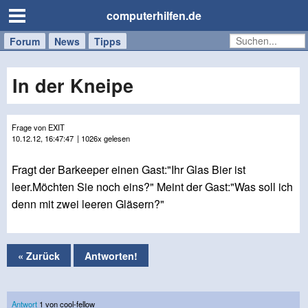
computerhilfen.de
Forum
Handy
Windows
Mac
News
Tipps
/
Tablet
In der Kneipe
Frage von EXIT
10.12.12, 16:47:47
| 1026x gelesen
Fragt der Barkeeper einen Gast:"Ihr Glas Bier ist
leer.Möchten Sie noch eins?" Meint der Gast:"Was soll ich
denn mit zwei leeren Gläsern?"
« Zurück
Antworten!
Antwort
1 von cool-fellow