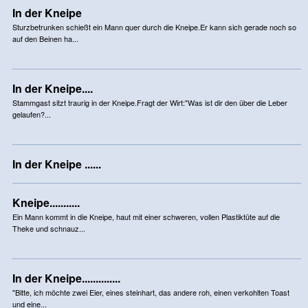
In der Kneipe
Sturzbetrunken schießt ein Mann quer durch die Kneipe.Er kann sich gerade noch so
auf den Beinen ha...
In der Kneipe....
Stammgast sitzt traurig in der Kneipe.Fragt der Wirt:"Was ist dir den über die Leber
gelaufen?...
In der Kneipe ......
Kneipe...........
Ein Mann kommt in die Kneipe, haut mit einer schweren, vollen Plastiktüte auf die
Theke und schnauz...
In der Kneipe..............
"Bitte, ich möchte zwei Eier, eines steinhart, das andere roh, einen verkohlten Toast
und eine...