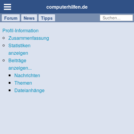
computerhilfen.de
Forum
Handy
Windows
Mac
News
Tipps
/
Profil-Information
Tablet
Zusammenfassung
Statistiken
anzeigen
Beiträge
anzeigen...
Nachrichten
Themen
Dateianhänge