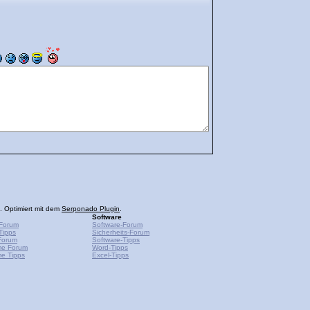
. Optimiert mit dem
Serponado Plugin
.
Software
Forum
Software-Forum
Tipps
Sicherheits-Forum
Forum
Software-Tipps
me Forum
Word-Tipps
e Tipps
Excel-Tipps