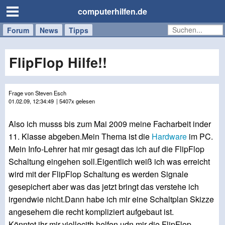
computerhilfen.de
Forum
Handy
Windows
Mac
News
Tipps
/
Tablet
FlipFlop Hilfe!!
Frage von Steven Esch
01.02.09, 12:34:49
| 5407x gelesen
Also ich musss bis zum Mai 2009 meine Facharbeit inder
11. Klasse abgeben.Mein Thema ist die
Hardware
im PC.
Mein Info-Lehrer hat mir gesagt das ich auf die FlipFlop
Schaltung eingehen soll.Eigentlich weiß ich was erreicht
wird mit der FlipFlop Schaltung es werden Signale
gesepichert aber was das jetzt bringt das verstehe ich
irgendwie nicht.Dann habe ich mir eine Schaltplan Skizze
angesehem die recht kompliziert aufgebaut ist.
Könntet ihr mir viellecith helfen udn mir die FlipFlop