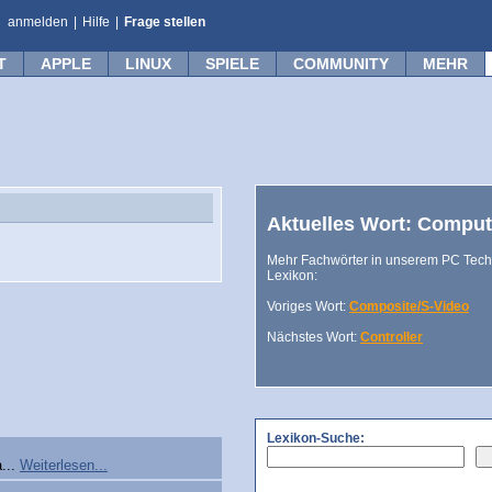
anmelden
|
Hilfe
|
Frage stellen
T
APPLE
LINUX
SPIELE
COMMUNITY
MEHR
Aktuelles Wort: Comput
Mehr Fachwörter in unserem PC Tech
Lexikon:
Voriges Wort:
Composite/S-Video
Nächstes Wort:
Controller
Lexikon-Suche:
...
Weiterlesen...