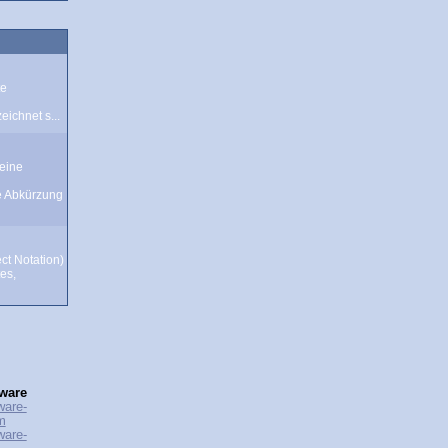
te
ichnet s...
eine
e Abkürzung
ct Notation)
tes,
ware
ware-
m
ware-