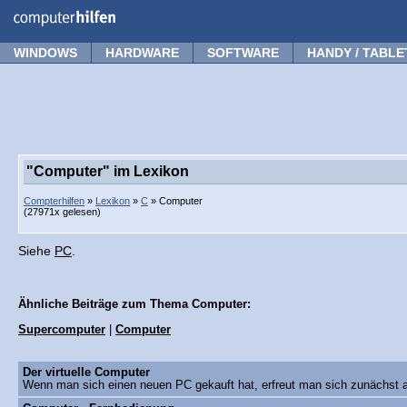
Forum
Tipps
News
Frage stellen
WINDOWS
HARDWARE
SOFTWARE
HANDY / TABLE
"Computer" im Lexikon
Compterhilfen
»
Lexikon
»
C
» Computer
(27971x gelesen)
Siehe
PC
.
Ähnliche Beiträge zum Thema Computer:
Supercomputer
|
Computer
Der virtuelle Computer
Wenn man sich einen neuen PC gekauft hat, erfreut man sich zunächst a