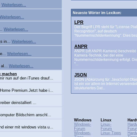
.
Weiterlesen...
Neueste Wörter im Lexikon:
Weiterlesen...
LPR
Der Begriff LPR steht für "License Pla
...
Weiterlesen...
Recognition", auf deutsch
"Nummernschilderkennung". Dies beze
 in...
Weiterlesen...
ANPR
ANPR (oft ANPR-Kamera) beschreibt 
e...
Weiterlesen...
Kamera-Technik, bei der eine
Nummernschilderkennung erfolgt. Di
"...
al...
Weiterlesen...
zu machen
JSON
r nun auf den iTunes drauf...
JSON (Abkürzung für: JavaScript Obje
ist ein vor allem im Internet verwende
strukturiertes Dat...
/ Home Premium.Jetzt habe i...
iber deinstalliert ...
omputer Bildschirm anschl...
Windows
Linux
Hard
Windows-
Linux-
Hard
nd einer mit windows vista u...
Forum
Forum
Foru
Windows-
Linux-Tipps
Hard