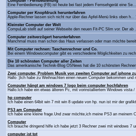
Computer - Fernbedienung
Eine Fernbedienung (FB) ist heute bei fast jedem Fernsehgerät eine Se..
Computer per Knopfdruck herunterfahren
Apple-Rechner lassen sich nicht nur über das Apfel-Menü links oben h...
Kleinster Computer der Welt
CompuLab stellt auf seiner Webseite den neuen Fit-PC Slim vor. Der ab 
Computer zeitverzögert herunterfahren
Manchmal muss man schon das Haus verlassen oder man möchte bereits
Mit Computer rechnen: Taschenrechner und Co.
Bei einem Windowscomputer gibt es verschiedene Möglichkeiten zu rech
Die 10 schönsten Computer aller Zeiten
Das amerikanische Technik-Blog OSNews hat die 10 schönsten Rechner 
Zwei computer, Problem Musik von zweiten Computer auf iphone 
Hallo :)Ich habe zu Weihnachten einen neuen Computer bekommen und mi
Computer hängt am windows 7 logo beim computer hochfahren
Hallo.Ich habe ein etwas älteren Pc, mit vorinstalliertem Windows vista 
hp computer
Ich habe einen 64bit win 7 mit win 8 update von hp. nun ist mir der grafiktre
PS3 am Computer
Ich habe eine kleine frage.Und zwar möchte,ich meine PS3 an meinem C
Computer
Ich brauche dringend hilfe ich habe jetzt 3 Rechner zwei mit windows 7 u
computer ist tot