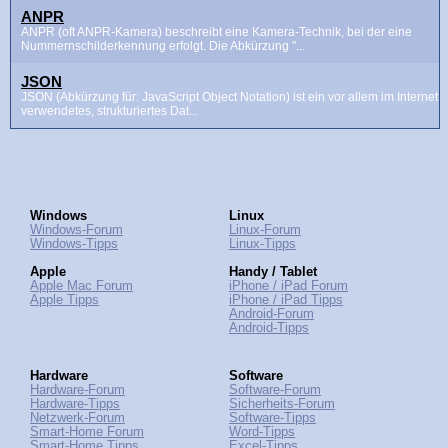
ANPR
ANPR (oft ANPR-Kamera) beschreibt eine Kamera-Technik, bei der eine
Nummernschilderkennung erfolgt. Die Abkürzung "...
JSON
JSON (Abkürzung für: JavaScript Object Notation) ist ein vor allem im Internet
verwendetes, strukturiertes Dat...
Windows
Linux
Windows-Forum
Linux-Forum
Windows-Tipps
Linux-Tipps
Apple
Handy / Tablet
Apple Mac Forum
iPhone / iPad Forum
Apple Tipps
iPhone / iPad Tipps
Android-Forum
Android-Tipps
Hardware
Software
Hardware-Forum
Software-Forum
Hardware-Tipps
Sicherheits-Forum
Netzwerk-Forum
Software-Tipps
Smart-Home Forum
Word-Tipps
Smart-Home Tipps
Excel-Tipps