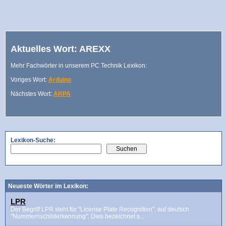
Aktuelles Wort: AREXX
Mehr Fachwörter in unserem PC Technik Lexikon:
Voriges Wort:
Arduino
Nächstes Wort:
ARPA
Lexikon-Suche:
Neueste Wörter im Lexikon:
LPR
Der Begriff LPR steht für "License Plate Recognition", auf deutsch
"Nummernschilderkennung". Dies bezeichnet s...