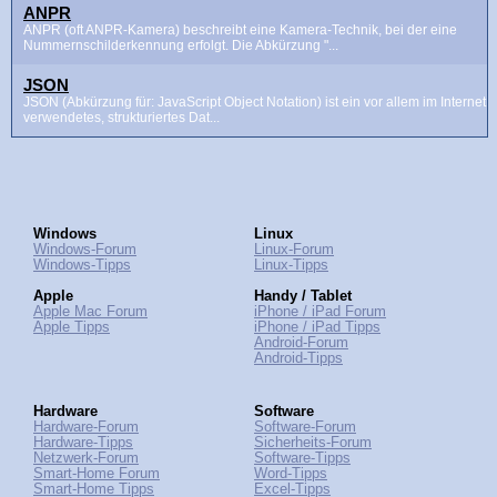
ANPR
ANPR (oft ANPR-Kamera) beschreibt eine Kamera-Technik, bei der eine
Nummernschilderkennung erfolgt. Die Abkürzung "...
JSON
JSON (Abkürzung für: JavaScript Object Notation) ist ein vor allem im Internet
verwendetes, strukturiertes Dat...
Windows
Linux
Windows-Forum
Linux-Forum
Windows-Tipps
Linux-Tipps
Apple
Handy / Tablet
Apple Mac Forum
iPhone / iPad Forum
Apple Tipps
iPhone / iPad Tipps
Android-Forum
Android-Tipps
Hardware
Software
Hardware-Forum
Software-Forum
Hardware-Tipps
Sicherheits-Forum
Netzwerk-Forum
Software-Tipps
Smart-Home Forum
Word-Tipps
Smart-Home Tipps
Excel-Tipps