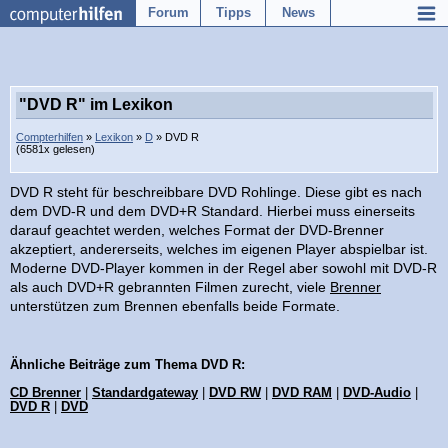
Forum
Tipps
News
"DVD R" im Lexikon
Compterhilfen
»
Lexikon
»
D
» DVD R
(6581x gelesen)
DVD R steht für beschreibbare DVD Rohlinge. Diese gibt es nach
dem DVD-R und dem DVD+R Standard. Hierbei muss einerseits
darauf geachtet werden, welches Format der DVD-Brenner
akzeptiert, andererseits, welches im eigenen Player abspielbar ist.
Moderne DVD-Player kommen in der Regel aber sowohl mit DVD-R
als auch DVD+R gebrannten Filmen zurecht, viele
Brenner
unterstützen zum Brennen ebenfalls beide Formate.
Ähnliche Beiträge zum Thema DVD R:
CD Brenner
|
Standardgateway
|
DVD RW
|
DVD RAM
|
DVD-Audio
|
DVD R
|
DVD