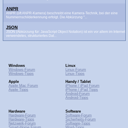
ANPR
ANPR (oft ANPR-Kamera) beschreibt eine Kamera-Technik, bei der eine
Nummernschilderkennung erfolgt. Die Abkürzung "...
JSON
JSON (Abkürzung für: JavaScript Object Notation) ist ein vor allem im Internet
verwendetes, strukturiertes Dat...
Windows
Linux
Windows-Forum
Linux-Forum
Windows-Tipps
Linux-Tipps
Apple
Handy / Tablet
Apple Mac Forum
iPhone / iPad Forum
Apple Tipps
iPhone / iPad Tipps
Android-Forum
Android-Tipps
Hardware
Software
Hardware-Forum
Software-Forum
Hardware-Tipps
Sicherheits-Forum
Netzwerk-Forum
Software-Tipps
Smart-Home Forum
Word-Tipps