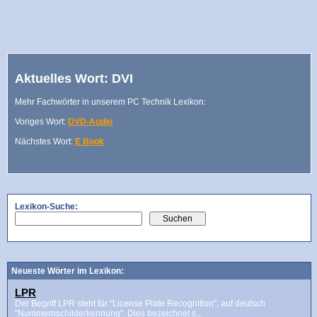
Aktuelles Wort: DVI
Mehr Fachwörter in unserem PC Technik Lexikon:
Voriges Wort:
DVD-Audio
Nächstes Wort:
E Book
Lexikon-Suche:
Neueste Wörter im Lexikon:
LPR
Der Begriff LPR steht für "License Plate Recognition", auf deutsch
"Nummernschilderkennung". Dies bezeichnet s...