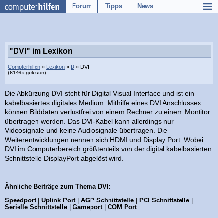
Forum
Tipps
News
"DVI" im Lexikon
Compterhilfen
»
Lexikon
»
D
» DVI
(6146x gelesen)
Die Abkürzung DVI steht für Digital Visual Interface und ist ein
kabelbasiertes digitales Medium. Mithilfe eines DVI Anschlusses
können Bilddaten verlustfrei von einem Rechner zu einem Montitor
übertragen werden. Das DVI-Kabel kann allerdings nur
Videosignale und keine Audiosignale übertragen. Die
Weiterentwicklungen nennen sich
HDMI
und Display Port. Wobei
DVI im Computerbereich größtenteils von der digital kabelbasierten
Schnittstelle DisplayPort abgelöst wird.
Ähnliche Beiträge zum Thema DVI:
Speedport
|
Uplink Port
|
AGP Schnittstelle
|
PCI Schnittstelle
|
Serielle Schnittstelle
|
Gameport
|
COM Port