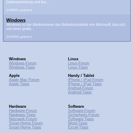
Datensammlung und fun...
(146660x gelesen)
Windows
Windows ist der Markenname des Betriebssystems von Microsoft, das sich
von einer grafis...
(145389x gelesen)
Windows
Linux
Windows-Forum
Linux-Forum
Windows-Tipps
Linux-Tipps
Apple
Handy / Tablet
Apple Mac Forum
iPhone / iPad Forum
Apple Tipps
iPhone / iPad Tipps
Android-Forum
Android-Tipps
Hardware
Software
Hardware-Forum
Software-Forum
Hardware-Tipps
Sicherheits-Forum
Netzwerk-Forum
Software-Tipps
Smart-Home Forum
Word-Tipps
Smart-Home Tipps
Excel-Tipps