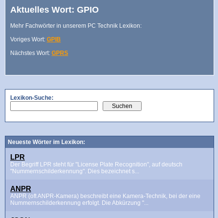
Aktuelles Wort: GPIO
Mehr Fachwörter in unserem PC Technik Lexikon:
Voriges Wort:
GPIB
Nächstes Wort:
GPRS
Lexikon-Suche:
Neueste Wörter im Lexikon:
LPR
Der Begriff LPR steht für "License Plate Recognition", auf deutsch
"Nummernschilderkennung". Dies bezeichnet s...
ANPR
ANPR (oft ANPR-Kamera) beschreibt eine Kamera-Technik, bei der eine
Nummernschilderkennung erfolgt. Die Abkürzung "...