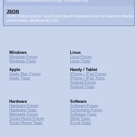
Nummernschilderkennung erfolgt. Die Abkürzung "...
JSON
JSON (Abkürzung für: JavaScript Object Notation) ist ein vor allem im Internet
verwendetes, strukturiertes Dat...
Windows
Linux
Windows-Forum
Linux-Forum
Windows-Tipps
Linux-Tipps
Apple
Handy / Tablet
Apple Mac Forum
iPhone / iPad Forum
Apple Tipps
iPhone / iPad Tipps
Android-Forum
Android-Tipps
Hardware
Software
Hardware-Forum
Software-Forum
Hardware-Tipps
Sicherheits-Forum
Netzwerk-Forum
Software-Tipps
Smart-Home Forum
Word-Tipps
Smart-Home Tipps
Excel-Tipps