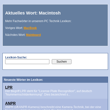
Aktuelles Wort: Macintosh
Mehr Fachwörter in unserem PC Technik Lexikon:
Voriges Wort:
MacBook
Nächstes Wort:
Mainboard
Lexikon-Suche:
Neueste Wörter im Lexikon:
LPR
Der Begriff LPR steht für "License Plate Recognition", auf deutsch
"Nummernschilderkennung". Dies bezeichnet s...
ANPR
ANPR (oft ANPR-Kamera) beschreibt eine Kamera-Technik, bei der eine