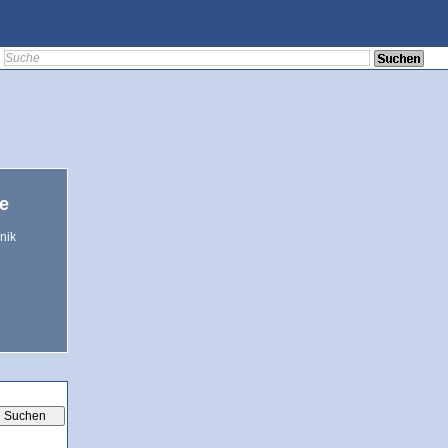
te
nik