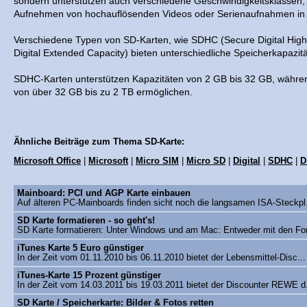
sondern unterstützen auch verschiedene Geschwindigkeitsklassen,
Aufnehmen von hochauflösenden Videos oder Serienaufnahmen in 
Verschiedene Typen von SD-Karten, wie SDHC (Secure Digital Hig
Digital Extended Capacity) bieten unterschiedliche Speicherkapazi
SDHC-Karten unterstützen Kapazitäten von 2 GB bis 32 GB, währ
von über 32 GB bis zu 2 TB ermöglichen.
Ähnliche Beiträge zum Thema SD-Karte:
Microsoft Office
|
Microsoft
|
Micro SIM
|
Micro SD
|
Digital
|
SDHC
|
D
Mainboard: PCI und AGP Karte einbauen
Auf älteren PC-Mainboards finden sicht noch die langsamen ISA-Steckpl
SD Karte formatieren - so geht's!
SD Karte formatieren: Unter Windows und am Mac: Entweder mit den Fo
iTunes Karte 5 Euro günstiger
In der Zeit vom 01.11.2010 bis 06.11.2010 bietet der Lebensmittel-Disc..
iTunes-Karte 15 Prozent günstiger
In der Zeit vom 14.03.2011 bis 19.03.2011 bietet der Discounter REWE d
SD Karte / Speicherkarte: Bilder & Fotos retten