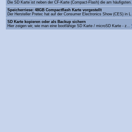
Die SD Karte ist neben der CF-Karte (Compact-Flash) die am häufigsten.
Speicherriese: 48GB Compactflash Karte vorgestellt
Der Hersteller Pretec hat auf der Consumer Electronics Show (CES) in L
SD Karte kopieren oder als Backup sichern
Hier zeigen wir, wie man eine bootfähige SD Karte / microSD Karte - z...