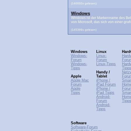
(146660x gelesen)
Windows
Windows ist der Markenname des Bet
von Microsoft, das sich von einer grafis
(145389x gelesen)
Windows
Linux
Hard
Windows-
Linux-
Hard
Forum
Forum
Foru
Windows-
Linux-Tipps
Hard
Tipps
Tipp
Handy /
Netz
Apple
Tablet
Foru
Apple Mac
iPhone /
Smar
Forum
iPad Forum
Hom
Apple
iPhone /
Foru
Tipps
iPad Tipps
Smar
Android-
Hom
Forum
Tipp
Android-
Tipps
Software
Software-Forum