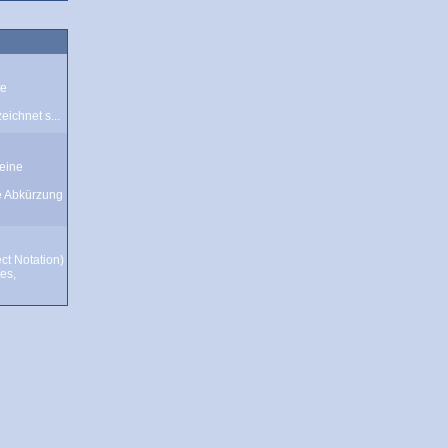
te
ichnet s...
eine
e Abkürzung
ct Notation)
tes,