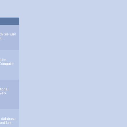
ch Sie wird
L...
iche
Computer
tional
werk
 database,
nd fun...