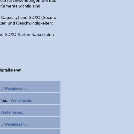
 die für Anwendungen wie das
Kameras wichtig sind.
h Capacity) und SDXC (Secure
täten und Geschwindigkeiten:
end SDXC-Karten Kapazitäten
igitalisieren
...
Weiterlesen...
rma...
Weiterlesen...
.
Weiterlesen...
...
Weiterlesen...