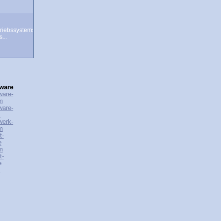
riebssystems
...
ware
ware-
m
ware-
s
werk-
m
t-
e
m
t-
e
s