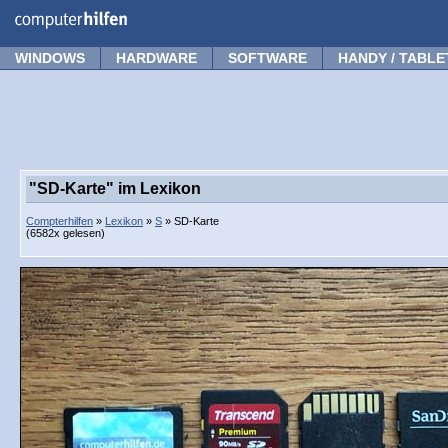
Forum
Tipps
News
Frage stellen
WINDOWS
HARDWARE
SOFTWARE
HANDY / TABLE
"SD-Karte" im Lexikon
Compterhilfen
»
Lexikon
»
S
» SD-Karte
(6582x gelesen)