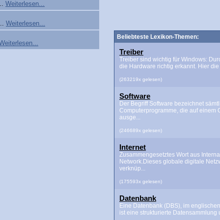
..
Weiterlesen...
...
Weiterlesen...
Beliebteste Lexikon-Themen:
Weiterlesen...
Treiber
Treiber sind wichtig für Windows: Dur
die Hardware richtig erkannt. Hier die 
(263219x gelesen)
Software
Der Begriff Software bezeichnet sämtl
Computerprogramme, die auf einem 
ausge...
(246689x gelesen)
Internet
Zusammengesetztes Wort aus Interna
Network.Dieses globale digitale Netz
verknüp...
(175593x gelesen)
Datenbank
Eine Datenbank (DBS), im englischen
ist eine strukturierte Datensammlung u