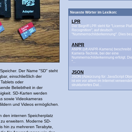
Neueste Wörter im Lexikon:
LPR
Der Begriff LPR steht für "License Pla
Recognition", auf deutsch
"Nummernschilderkennung". Dies beze
ANPR
ANPR (oft ANPR-Kamera) beschreibt 
Kamera-Technik, bei der eine
Nummernschilderkennung erfolgt. Di
"...
h-Speicher. Der Name "SD" steht
JSON
bar, einschließlich der
JSON (Abkürzung für: JavaScript Obje
ist ein vor allem im Internet verwende
 Tablets oder
strukturiertes Dat...
ende Beliebtheit in der
ssigkeit. SD-Karten werden
ras sowie Videokameras
Bildern und Videos ermöglichen.
m den internen Speicherplatz
 zu erweitern. Moderne SD-
is hin zu mehreren Terabyte,