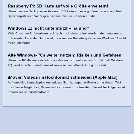
Raspberry Pi: SD Karte auf volle Größe erweitern!
Wenn man ein Backup einer kleineren SD Karte auf eine größere Karte spielt, bleibt
Speicherplatz leer: Wir zeigen hier, wie man die Partition auf die...
Windows 11 nicht unterstützt – na und?
Viele Computer funktionieren technisch noch einwandfrei, werden aber trotzdem zu
früh ersetzt. Einer der Gründe ist, dass neuere Betriebssysteme wie Windows 11 nicht
mehr unterstützt...
Alte Windows-PCs weiter nutzen: Risiken und Gefahren
Wenn der PC die neueste Windows Version nicht mehr unterstützt (aktuell: Windows
11), lässt er sich oft noch sinnvoll weiter nutzen. Aber Achtung: Er erhält...
iMovie: Videos im Hochformat schneiden (Apple Mac)
Auf dem Mac bietet Apples kostenloses Schnittprogramm iMovie ohne diesen Trick
noch keine Möglichkeit, Videos im Hochformat zu schneiden. Für solche Aufgaben ist
normalerweise Zusatzsoftware...