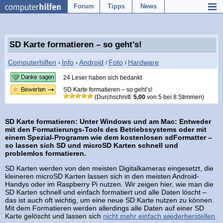
Forum
Tipps
News
SD Karte formatieren – so geht’s!
Computerhilfen
Info
Android
Foto
Hardware
›
›
/
/
24 Leser haben sich bedankt
SD Karte formatieren – so geht’s!
(Durchschnitt:
5,00
von
5
bei
8
Stimmen)
SD Karte formatieren: Unter Windows und am Mac: Entweder
mit den Formatierungs-Tools des Betriebssystems oder mit
einem Spezial-Programm wie dem kostenlosen sdFormatter –
so lassen sich SD und microSD Karten schnell und
problemlos formatieren.
SD Karten werden von den meisten Digitalkameras eingesetzt, die
kleineren microSD Karten lassen sich in den meisten Android-
Handys oder im Raspberry Pi nutzen. Wir zeigen hier, wie man die
SD Karten schnell und einfach formatiert und alle Daten löscht –
das ist auch oft wichtig, um eine neue SD Karte nutzen zu können.
Mit dem Formatieren werden allerdings alle Daten auf einer SD
Karte gelöscht und lassen sich
nicht mehr einfach wiederherstellen
.