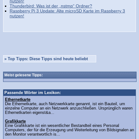
nutzen!
Thunderbird: Was ist der „nstmp“ Ordner?
Raspberry Pi 3 Update: Alte microSD Karte im Raspberry 3
nutzen!
»
Top Tipps: Diese Tipps sind heute beliebt
Meist gelesene Tipps:
Passende Wörter im Lexikon:
Ethernetkarte
Die Ethernetkarte, auch Netzwerkkarte genannt, ist ein Bauteil, um
einzelne Computer an ein Netzwerk anzuschließen. Ursprünglich waren
Ethernetkarten eigenst&a...
Grafikkarte
Eine Grafikkarte ist ein wesentlicher Bestandteil eines Personal
Computers, der für die Erzeugung und Weiterleitung von Bildsignalen an
den Monitor verantwortlich is...