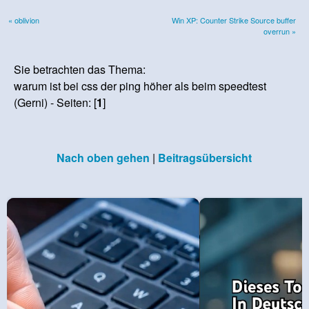
« oblivion
Win XP: Counter Strike Source buffer
overrun »
Sie betrachten das Thema:
warum ist bei css der ping höher als beim speedtest
(Gerni) - Seiten: [
1
]
Nach oben gehen
|
Beitragsübersicht