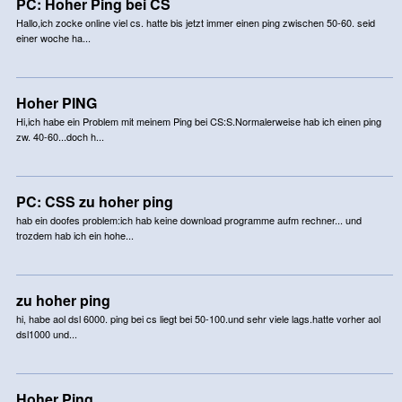
PC: Hoher Ping bei CS
Hallo,ich zocke online viel cs. hatte bis jetzt immer einen ping zwischen 50-60. seid
einer woche ha...
Hoher PING
Hi,ich habe ein Problem mit meinem Ping bei CS:S.Normalerweise hab ich einen ping
zw. 40-60...doch h...
PC: CSS zu hoher ping
hab ein doofes problem:ich hab keine download programme aufm rechner... und
trozdem hab ich ein hohe...
zu hoher ping
hi, habe aol dsl 6000. ping bei cs liegt bei 50-100.und sehr viele lags.hatte vorher aol
dsl1000 und...
Hoher Ping