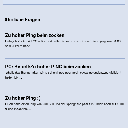
Ähnliche Fragen:
Zu hoher Ping beim zocken
Hallo,ich Zocke viel CS online und hatte bis vor kurzem immer einen ping von 50-60.
seid kurzem habe...
PC: Betreff:Zu hoher PING beim zocken
:)hallo.das thema hatten wir ja schon.habe aber noch etwas gefunden,was vielleicht
helfen kön...
Zu hoher Ping :(
Hi ich habe einen Ping von 250-600 und der springt alle paar Sekunden hoch auf 1000
:( das macht mei...