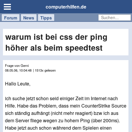
computerhilfen.de
Forum
Handy
Windows
Mac
News
Tipps
/
Tablet
warum ist bei css der ping
höher als beim speedtest
Frage von Gerni
08.05.06, 10:04:48
| 1513x gelesen
Hallo Leute,
ich suche jetzt schon seid einiger Zeit im Internet nach
Hilfe. Habe das Problem, dass mein CounterStrike Source
sich ständig aufhängt (nicht mehr reagiert) bzw ich aus
dem Server fliege wegen zu hohem Ping (über 200ms).
Habe jetzt auch schon während dem Spielen einen