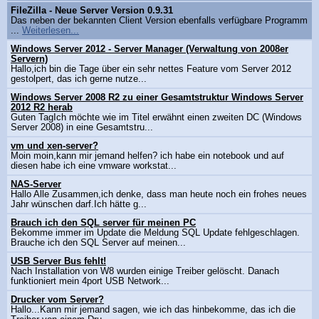
FileZilla - Neue Server Version 0.9.31
Das neben der bekannten Client Version ebenfalls verfügbare Programm
...
Weiterlesen...
Windows Server 2012 - Server Manager (Verwaltung von 2008er
Servern)
Hallo,ich bin die Tage über ein sehr nettes Feature vom Server 2012
gestolpert, das ich gerne nutze...
Windows Server 2008 R2 zu einer Gesamtstruktur Windows Server
2012 R2 herab
Guten TagIch möchte wie im Titel erwähnt einen zweiten DC (Windows
Server 2008) in eine Gesamtstru...
vm und xen-server?
Moin moin,kann mir jemand helfen? ich habe ein notebook und auf
diesen habe ich eine vmware workstat...
NAS-Server
Hallo Alle Zusammen,ich denke, dass man heute noch ein frohes neues
Jahr wünschen darf.Ich hätte g...
Brauch ich den SQL server für meinen PC
Bekomme immer im Update die Meldung SQL Update fehlgeschlagen.
Brauche ich den SQL Server auf meinen...
USB Server Bus fehlt!
Nach Installation von W8 wurden einige Treiber gelöscht. Danach
funktioniert mein 4port USB Network...
Drucker vom Server?
Hallo...Kann mir jemand sagen, wie ich das hinbekomme, das ich die