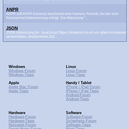
ANPR
ANPR (oft ANPR-Kamera) beschreibt eine Kamera-Technik, bei der eine
Nummernschilderkennung erfolgt. Die Abkürzung "...
JSON
JSON (Abkürzung für: JavaScript Object Notation) ist ein vor allem im Internet
verwendetes, strukturiertes Dat...
Windows
Linux
Windows-Forum
Linux-Forum
Windows-Tipps
Linux-Tipps
Apple
Handy / Tablet
Apple Mac Forum
iPhone / iPad Forum
Apple Tipps
iPhone / iPad Tipps
Android-Forum
Android-Tipps
Hardware
Software
Hardware-Forum
Software-Forum
Hardware-Tipps
Sicherheits-Forum
Netzwerk-Forum
Software-Tipps
Smart-Home Forum
Word-Tipps