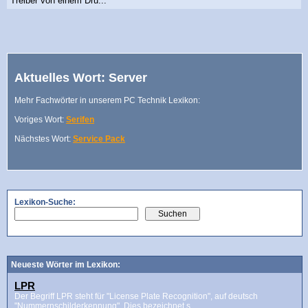
Treiber von einem Dru...
Aktuelles Wort: Server
Mehr Fachwörter in unserem PC Technik Lexikon:
Voriges Wort:
Serifen
Nächstes Wort:
Service Pack
Lexikon-Suche:
Neueste Wörter im Lexikon:
LPR
Der Begriff LPR steht für "License Plate Recognition", auf deutsch
"Nummernschilderkennung". Dies bezeichnet s...