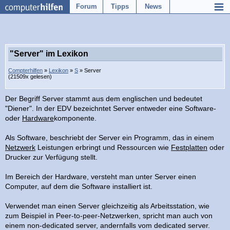
Forum
Tipps
News
"Server" im Lexikon
Compterhilfen
»
Lexikon
»
S
» Server
(21509x gelesen)
Der Begriff Server stammt aus dem englischen und bedeutet
"Diener". In der EDV bezeichntet Server entweder eine Software-
oder
Hardware
komponente.
Als Software, beschriebt der Server ein Programm, das in einem
Netzwerk
Leistungen erbringt und Ressourcen wie
Festplatten
oder
Drucker zur Verfügung stellt.
Im Bereich der Hardware, versteht man unter Server einen
Computer, auf dem die Software installiert ist.
Verwendet man einen Server gleichzeitig als Arbeitsstation, wie
zum Beispiel in Peer-to-peer-Netzwerken, spricht man auch von
einem non-dedicated server, andernfalls vom dedicated server.