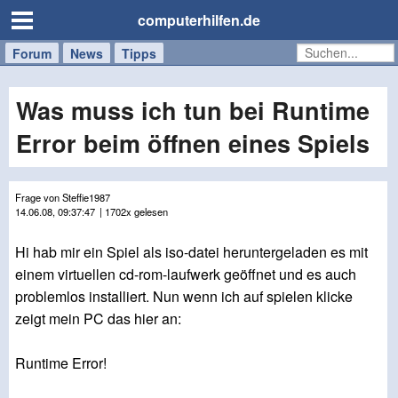
computerhilfen.de
Forum
Handy
Windows
Mac
News
Tipps
/
Tablet
Was muss ich tun bei Runtime
Error beim öffnen eines Spiels
Frage von Steffie1987
14.06.08, 09:37:47
| 1702x gelesen
Hi hab mir ein Spiel als iso-datei heruntergeladen es mit
einem virtuellen cd-rom-laufwerk geöffnet und es auch
problemlos installiert. Nun wenn ich auf spielen klicke
zeigt mein PC das hier an:
Runtime Error!