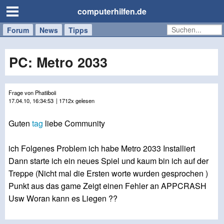
computerhilfen.de
Forum
Handy
Windows
Mac
News
Tipps
/
Tablet
PC: Metro 2033
Frage von Phatiiboii
17.04.10, 16:34:53
| 1712x gelesen
Guten
tag
liebe Community
ich Folgenes Problem ich habe Metro 2033 Installiert
Dann starte ich ein neues Spiel und kaum bin ich auf der
Treppe (Nicht mal die Ersten worte wurden gesprochen )
Punkt aus das game Zeigt einen Fehler an APPCRASH
Usw Woran kann es Liegen ??