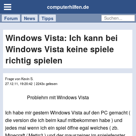
computerhilfen.de
Forum
Handy
Windows
Mac
News
Tipps
/
Tablet
Windows Vista: Ich kann bei
Windows Vista keine spiele
richtig spielen
Frage von Kevin S.
27.12.11, 19:20:42
| 2243x gelesen
Problehm mit Windows Vista
Ich habe mir gestern Windows Vista auf den PC gemacht (
die version die ich beim kauf mitbekommen habe ) und
jedes mal wenn ich ein spiel öffne egal welches ( zb.
Minecraft / Metin2 ) und der mauszeiger im spielefenster