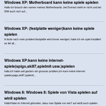
Windows XP: Motherboard kann keine spiele spielen
Hallo ich brauch den namen meines Motherboards ,bei Everest steht er nicht und bei
SIW auch nich auf...
Windows XP: (festplatte weniger)kann keine spiele
spielen
hi leute nach mein problem(festplatte wird immer weniger) habe ich ein spiel installiert
es lief all...
Windows XP:kann keine internet-
spiele(spigo,skill7,spielmit usw.)spielen
hallo,ich habe seit gestern ein grosses problem,ich kann keine internet-
spiele(spigo,skill7,spielmit...
Windows 8: Windows 8: Spiele von Vista spielen auf
win8 spielen
Hallo!Habe im Internet gefunden, dass man Spiele von win7 auf win8 auch spielen