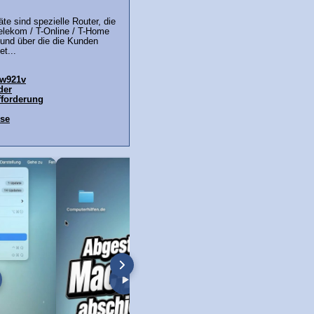
te sind spezielle Router, die
elekom / T-Online / T-Home
 und über die die Kunden
t...
 w921v
der
forderung
se
e und Tastatur-Belegung
Chrome 73 DARK MODE on a Mac
Google Chrome 73 
 auf englisch umstellen!)
(longer version)
only for now!)