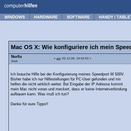
Forum
Tipps
News
Frage stellen
WINDOWS
HARDWARE
SOFTWARE
HANDY / TABLE
Mac OS X: Wie konfiguriere ich mein Spee
Norfix
«
am
: 02.12.06, 16:43:53 »
Gast
Ich brauche Hilfe bei der Konfigurierung meines Speedport W 500V.
Bisher habe ich nur Hilfestellungen für PC-User gefunden und mir
helfen die nicht wirklich weiter. Bei Eingabe der IP Adresse kommt
mein Mac nicht voran und meckert, dass er keine Internetverbindung
aufbauen kann. Was muß ich tun?
Danke für eure Tipps!!