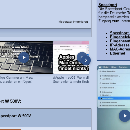
Speedport
Die Speedport Gerä
für die Deutsche T
hergestellt werden
Zugang zum Interne
Moderator informieren
Speedport
Eingabefel
Eingabeauf
IP-Adresse
MAC-Adres
Ethernet
ige Klammer am Mac:
#Apple macOS: Wenn die Mac #Ordner
Mac: Sprach
derzeichen einfügen!
Suche nichts mehr findet!
ändern (z.B.
rt W 500V:
 Speedport W 500V