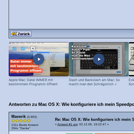
Apple Mac: Datei IMMER mit
Slash und Backslash am Mac: So
Eck
bestimmtem Programm öffnen!
macht man den Schrägstrich +
Son
senkrechten Strich!
Antworten zu Mac OS X: Wie konfiguriere ich mein Speedpo
Maverik
(3.963)
Re: Mac OS X: Wie konfiguriere ich mein
«
Antwort #1 am
: 02.12.06, 19:22:47 »
131x Beste Antwort
264x "Danke"