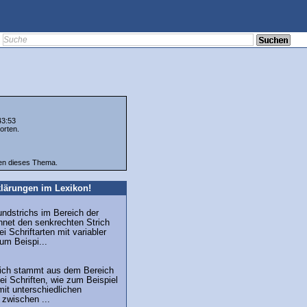
43:53
orten.
ten dieses Thema.
lärungen im Lexikon!
undstrichs im Bereich der
hnet den senkrechten Strich
i Schriftarten mit variabler
zum Beispi...
trich stammt aus dem Bereich
ei Schriften, wie zum Beispiel
mit unterschiedlichen
 zwischen ...