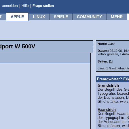
anmelden
|
Hilfe
|
Frage stellen
T
APPLE
LINUX
SPIELE
COMMUNITY
MEHR
Norfix
Gast
dport W 500V
Datum:
02.12.06, 16:
2662x gelesen, 1 Antw
Seiten:
[
1
]
0 und 1 Gast betrach
Fremdwörter? Erk
Grundstrich
Der Begriff des Gr
Typografie, bezeic
der Buchstaben. Be
Strichstärke, wie 
Haarstrich
Der Begriff Haars
der Typographie. B
der Antiquaschrift 
Strichstärken, wird