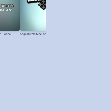
n – ohne
Abgestürzte Mac-App abschießen!
Mac-Hardware, Betriebssystem 
Seriennummer anzeigen!