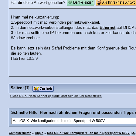
Hat dir diese Antwort geholfen?
Hmm mal ne kurzanleitung;
1.Speedport mit mac verbinden per netzwerkkabel.
2. in den netzwerkwerkeinstellungen des mac das
Ethernet
auf DHCP s
3. der mac sollte eine IP bekommen und nach kurzer zeit kannst du dan
Windowsrechner.
Es kann jetzt sein das Safari Probleme mit dem Konfigmenue des Rou
die sollten laufen.
Hab hier 10.3.9
Seiten:
[
1
]
« Mac OS X: Nach Sonnet upgrade lässt sich die uhr nicht stellen
Schnelle Hilfe: Hier nach ähnlichen Fragen und passenden Tipps 
Computerhilfen
»
Apple
»
Mac OS X: Wie konfiguriere ich mein Speedport W 500V
| M