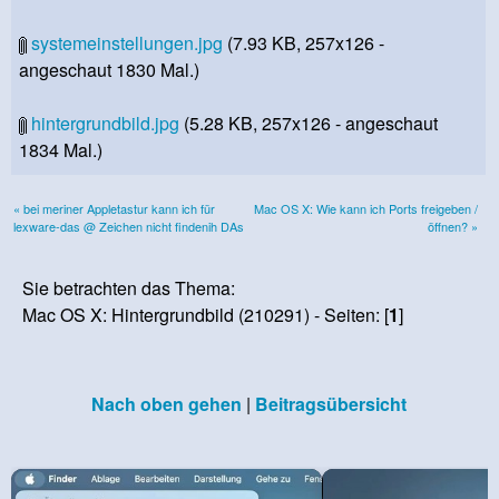
systemeinstellungen.jpg
(7.93 KB, 257x126 -
angeschaut 1830 Mal.)
hintergrundbild.jpg
(5.28 KB, 257x126 - angeschaut
1834 Mal.)
« bei meriner Appletastur kann ich für
Mac OS X: Wie kann ich Ports freigeben /
lexware-das @ Zeichen nicht findenih DAs
öffnen? »
Sie betrachten das Thema:
Mac OS X: Hintergrundbild (210291) - Seiten: [
1
]
Nach oben gehen
|
Beitragsübersicht