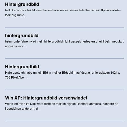
Hintergrundbild
hallo kann mir villeicht einer helfen habe mir ein neues kde theme bei http://www.kde-
look.org runte...
hintergrundbild
beim runterfahren wird mein hintergrudbild nicht gespeichertes erscheint beim neustart
nur ein weiss...
Hintergrundbild
Hallo LeuteIch habe mir ein Bild in meiner Bildschirmauflösung runtergeladen.1024 x
768 Pixel.Aber ...
Win XP: Hintergrundbild verschwindet
Wenn ich mich im Netzwerk nicht an meinen eignen Rechner anmelde, sondern an
irgendeinen anderern, d...