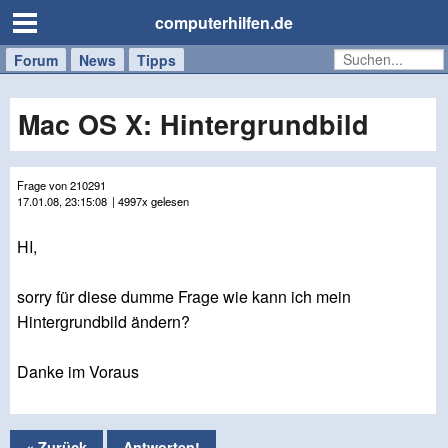
computerhilfen.de
Forum
Handy
Windows
Mac
News
Tipps
/
Tablet
Mac OS X: Hintergrundbild
Frage von 210291
17.01.08, 23:15:08
| 4997x gelesen
HI,
sorry für diese dumme Frage wie kann ich mein
Hintergrundbild ändern?
Danke im Voraus
« Zurück
Antworten!