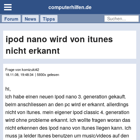
computerhilfen.de
Forum
Handy
Windows
Mac
News
Tipps
/
Tablet
ipod nano wird von itunes
nicht erkannt
Frage von komizuki42
18.11.08, 19:48:34
| 5930x gelesen
hi,
ich habe einen neuen ipod nano 3. generation gekauft.
beim anschliessen an den pc wird er erkannt. allerdings
nicht von itunes. mein eigener ipod classic 4. generation
wird ohne probleme erkannt. ich wollte fragen woran das
nicht erkennen des ipod nano von itunes liegen kann. ich
muss ja leider itunes benutzen um music/videos auf den