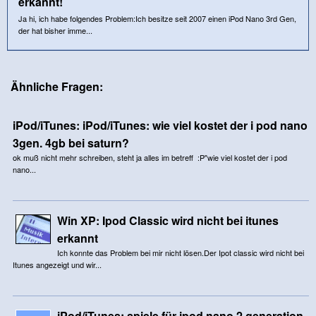
erkannt!
Ja hi, ich habe folgendes Problem:Ich besitze seit 2007 einen iPod Nano 3rd Gen,
der hat bisher imme...
Ähnliche Fragen:
iPod/iTunes: iPod/iTunes: wie viel kostet der i pod nano
3gen. 4gb bei saturn?
ok muß nicht mehr schreiben, steht ja alles im betreff :P"wie viel kostet der i pod
nano...
Win XP: Ipod Classic wird nicht bei itunes
erkannt
Ich konnte das Problem bei mir nicht lösen.Der Ipot classic wird nicht bei
Itunes angezeigt und wir...
iPod/iTunes: spiele für ipod nano 2.generation