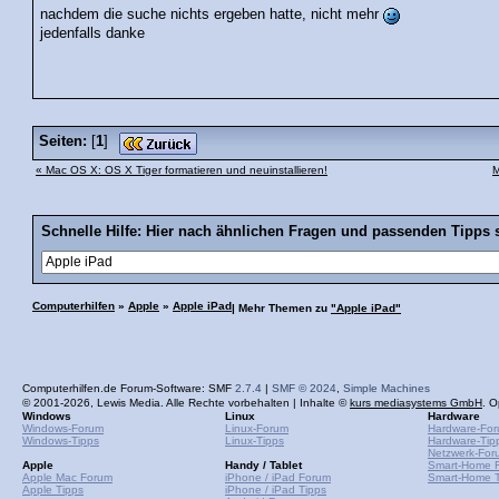
nachdem die suche nichts ergeben hatte, nicht mehr
jedenfalls danke
Seiten:
[
1
]
« Mac OS X: OS X Tiger formatieren und neuinstallieren!
M
Schnelle Hilfe: Hier nach ähnlichen Fragen und passenden Tipps 
Computerhilfen
»
Apple
»
Apple iPad
| Mehr Themen zu
"Apple iPad"
Computerhilfen.de Forum-Software: SMF
2.7.4
|
SMF © 2024
,
Simple Machines
© 2001-2026, Lewis Media. Alle Rechte vorbehalten | Inhalte ©
kurs mediasystems GmbH
. O
Windows
Linux
Hardware
Windows-Forum
Linux-Forum
Hardware-Fo
Windows-Tipps
Linux-Tipps
Hardware-Tip
Netzwerk-For
Apple
Handy / Tablet
Smart-Home 
Apple Mac Forum
iPhone / iPad Forum
Smart-Home T
Apple Tipps
iPhone / iPad Tipps