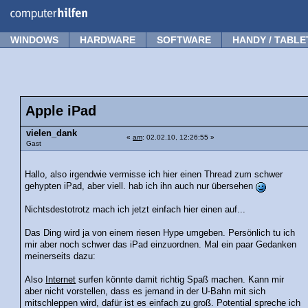
Forum
Tipps
News
Frage stellen
WINDOWS
HARDWARE
SOFTWARE
HANDY / TABLE
Apple iPad
vielen_dank
«
am
: 02.02.10, 12:26:55 »
Gast
Hallo, also irgendwie vermisse ich hier einen Thread zum schwer
gehypten iPad, aber viell. hab ich ihn auch nur übersehen
Nichtsdestotrotz mach ich jetzt einfach hier einen auf...
Das Ding wird ja von einem riesen Hype umgeben. Persönlich tu ich
mir aber noch schwer das iPad einzuordnen. Mal ein paar Gedanken
meinerseits dazu:
Also
Internet
surfen könnte damit richtig Spaß machen. Kann mir
aber nicht vorstellen, dass es jemand in der U-Bahn mit sich
mitschleppen wird, dafür ist es einfach zu groß. Potential spreche ich