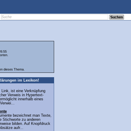
26:55
orten.
ten dieses Thema.
lärungen im Lexikon!
z Link, ist eine Verknüpfung
cher Verweis in Hypertext-
rmöglicht innerhalb eines
Verwei...
ente
umente bezeichnet man Texte,
e Stichworte zu anderen
rweise bilden. Auf Knopfdruck
bsätze aufr...