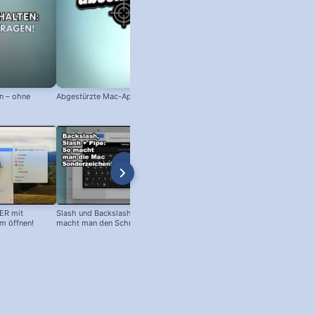
n – ohne
Abgestürzte Mac-App abschießen!
Mac-Hardware, Betriebssystem 
Seriennummer anzeigen!
ER mit
Slash und Backslash am Mac: So
Eckige Klammer am Mac:
 öffnen!
macht man den Schrägstrich +
Sonderzeichen einfügen!
senkrechten Strich!