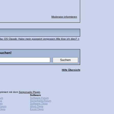
Moderator informieren
ac OS Classik: Habe mein passwort vergessen.Wie löse ich dies? »
suchen!
Hilfe Übersicht
ptimiert mit dem
Serponado Plugin
.
Software
rum
Software-Forum
ps
Sicherheits-Forum
um
Software-Tipps
Forum
Word-Tipps
ipps
Excel-Tipps