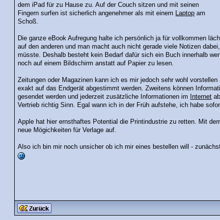
dem iPad für zu Hause zu. Auf der Couch sitzen und mit seinen
Fingern surfen ist sicherlich angenehmer als mit einem
Laptop
am
Schoß.
Die ganze eBook Aufregung halte ich persönlich ja für vollkommen läch
auf den anderen und man macht auch nicht gerade viele Notizen dabei
müsste. Deshalb besteht kein Bedarf dafür sich ein Buch innerhalb w
noch auf einem Bildschirm anstatt auf Papier zu lesen.
Zeitungen oder Magazinen kann ich es mir jedoch sehr wohl vorstellen 
exakt auf das Endgerät abgestimmt werden. Zweitens können Informatio
gesendet werden und jederzeit zusätzliche Informationen im
Internet
ab
Vertrieb richtig Sinn. Egal wann ich in der Früh aufstehe, ich habe sofo
Apple hat hier ernsthaftes Potential die Printindustrie zu retten. Mit d
neue Mögichkeiten für Verlage auf.
Also ich bin mir noch unsicher ob ich mir eines bestellen will - zunäch