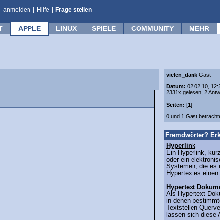
anmelden
|
Hilfe
|
Frage stellen
T
APPLE
LINUX
SPIELE
COMMUNITY
MEHR
vielen_dank
Gast
Datum:
02.02.10, 12:
2331x gelesen, 2 Antw
Seiten:
[
1
]
0 und 1 Gast betrach
Fremdwörter? Erk
Hyperlink
Ein Hyperlink, kur
oder ein elektronis
Systemen, die es e
Hypertextes einen 
Hypertext Dokum
Als Hypertext Dok
in denen bestimmt
Textstellen Querve
lassen sich diese A