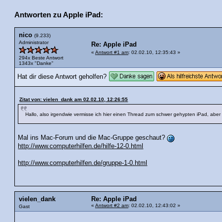
Antworten zu Apple iPad:
nico
(9.233)
Administrator
Re: Apple iPad
«
Antwort #1 am
: 02.02.10, 12:35:43 »
294x Beste Antwort
1343x "Danke"
Hat dir diese Antwort geholfen?
Zitat von: vielen_dank am 02.02.10, 12:26:55
Hallo, also irgendwie vermisse ich hier einen Thread zum schwer gehypten iPad, aber 
Mal ins Mac-Forum und die Mac-Gruppe geschaut?
http://www.computerhilfen.de/hilfe-12-0.html
http://www.computerhilfen.de/gruppe-1-0.html
vielen_dank
Re: Apple iPad
«
Antwort #2 am
: 02.02.10, 12:43:02 »
Gast