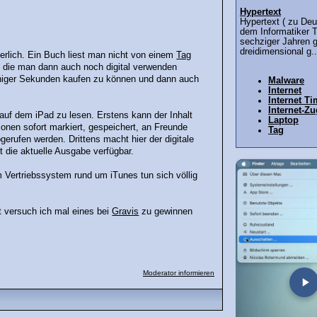
Hypertext
Hypertext ( zu Deu
dem Informatiker T
sechziger Jahren ge
dreidimensional g..
erlich. Ein Buch liest man nicht von einem
Tag
, die man dann auch noch digital verwenden
eniger Sekunden kaufen zu können und dann auch
Malware
Internet
Internet T
Internet-Z
auf dem iPad zu lesen. Erstens kann der Inhalt
Laptop
nen sofort markiert, gespeichert, an Freunde
Tag
gerufen werden. Drittens macht hier der digitale
rt die aktuelle Ausgabe verfügbar.
em Vertriebssystem rund um iTunes tun sich völlig
st versuch ich mal eines bei
Gravis
zu gewinnen
Moderator informieren