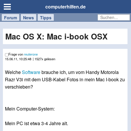
computerhilfen.de
Forum
Handy
Windows
Mac
News
Tipps
/
Tablet
Mac OS X: Mac i-book OSX
Frage von
reuterone
15.06.11, 10:25:48
| 1527x gelesen
Welche
Software
brauche ich, um vom Handy Motorola
Razr V3i mit dem USB-Kabel Fotos in mein Mac I-book zu
verschieben?
Mein Computer-System:
Mein PC ist etwa 3-4 Jahre alt.