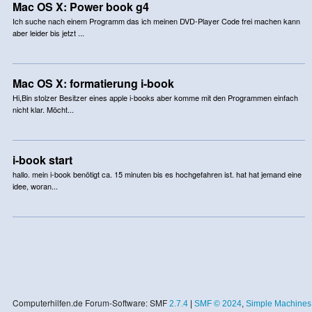
Mac OS X: Power book g4
Ich suche nach einem Programm das ich meinen DVD-Player Code frei machen kann
aber leider bis jetzt ...
Mac OS X: formatierung i-book
Hi,Bin stolzer Besitzer eines apple i-books aber komme mit den Programmen einfach
nicht klar. Möcht...
i-book start
hallo. mein i-book benötigt ca. 15 minuten bis es hochgefahren ist. hat hat jemand eine
idee, woran...
Computerhilfen.de Forum-Software: SMF
2.7.4
|
SMF © 2024
,
Simple Machines