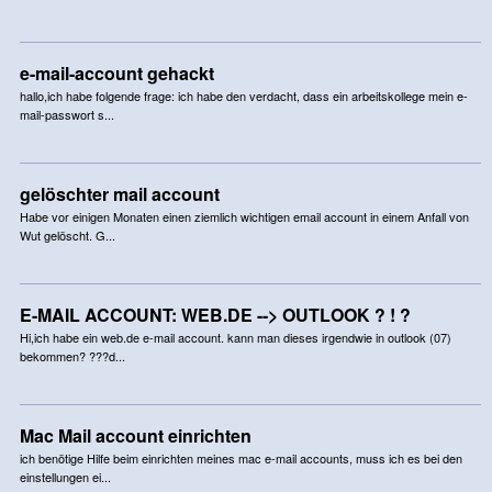
e-mail-account gehackt
hallo,ich habe folgende frage: ich habe den verdacht, dass ein arbeitskollege mein e-
mail-passwort s...
gelöschter mail account
Habe vor einigen Monaten einen ziemlich wichtigen email account in einem Anfall von
Wut gelöscht. G...
E-MAIL ACCOUNT: WEB.DE --> OUTLOOK ? ! ?
Hi,ich habe ein web.de e-mail account. kann man dieses irgendwie in outlook (07)
bekommen? ???d...
Mac Mail account einrichten
ich benötige Hilfe beim einrichten meines mac e-mail accounts, muss ich es bei den
einstellungen ei...