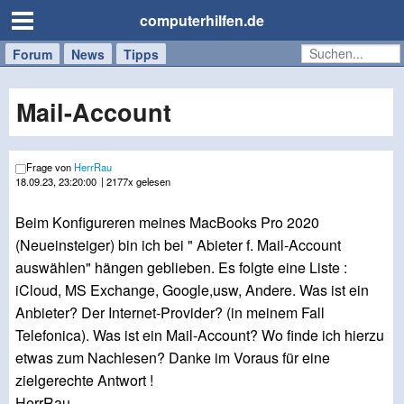
computerhilfen.de
Forum
Handy
Windows
Mac
News
Tipps
/
Tablet
Mail-Account
Frage von
HerrRau
18.09.23, 23:20:00
| 2177x gelesen
Beim Konfigureren meines MacBooks Pro 2020
(Neueinsteiger) bin ich bei " Abieter f. Mail-Account
auswählen" hängen geblieben. Es folgte eine Liste :
iCloud, MS Exchange, Google,usw, Andere. Was ist ein
Anbieter? Der Internet-Provider? (in meinem Fall
Telefonica). Was ist ein Mail-Account? Wo finde ich hierzu
etwas zum Nachlesen? Danke im Voraus für eine
zielgerechte Antwort !
HerrRau