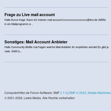
Frage zu Live mail account
Hallo.Kurze frage :Kann ich meinen mail account:
xxxxxxxxxxxxxxxx@live.de
(MSN)
in ein Mailprogramm e...
Sonstiges: Mail Account Anbieter
Hallo Community.Wollte mal fragen welche Mail Anbieter ihr empfehlen würdet.Es gibt ja
viele. GMX b...
Computerhilfen.de Forum-Software: SMF
2.7.4
|
SMF © 2024
,
Simple Machines
© 2001-2026, Lewis Media. Alle Rechte vorbehalten