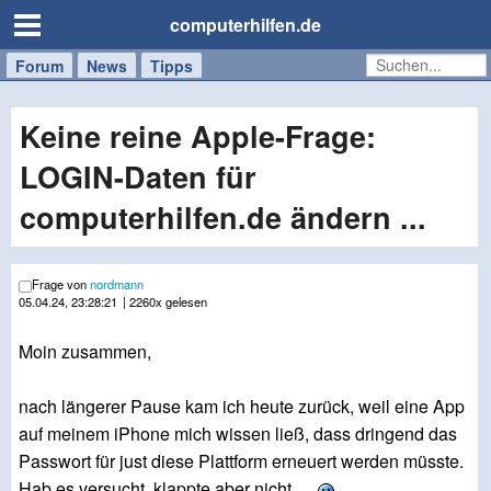
computerhilfen.de
Forum
Handy
Windows
Mac
News
Tipps
/
Tablet
Keine reine Apple-Frage:
LOGIN-Daten für
computerhilfen.de ändern ...
Frage von
nordmann
05.04.24, 23:28:21
| 2260x gelesen
Moin zusammen,
nach längerer Pause kam ich heute zurück, weil eine App
auf meinem iPhone mich wissen ließ, dass dringend das
Passwort für just diese Plattform erneuert werden müsste.
Hab es versucht, klappte aber nicht ...